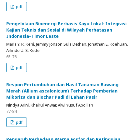
pdf
Pengelolaan Bioenergi Berbasis Kayu Lokal: Integrasi
Kajian Teknis dan Sosial di Wilayah Perbatasan
Indonesia–Timor Leste
Maria Y. R. Kehi, Jemmy Jonson Sula Dethan, Jonathan E. Koehuan,
Arlindo U. S. Kette
65-76
pdf
Respon Pertumbuhan dan Hasil Tanaman Bawang
Merah (Allium ascalonicum) Terhadap Pemberian
Mikoriza dan Biochar Padi di Lahan Pasir
Nindya Arini, Khairul Anwar, Alwi Yusuf Abdillah
77-84
pdf
Pengaruh Perbedaan Warna Fosfor dan Ketinggian