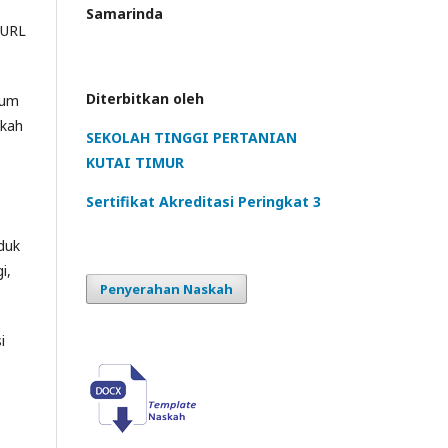
Samarinda
 URL
Diterbitkan oleh
lum
skah
SEKOLAH TINGGI PERTANIAN
KUTAI TIMUR
Sertifikat Akreditasi Peringkat 3
duk
i,
Penyerahan Naskah
i