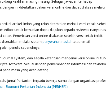
an bidang keahlian masing-masing. Sebagai jawaban terhadap
 dengan ini diterbitkan dalam versi online dan dapat diakses melalui
artikel-artikel ilmiah yang telah diterbitkan melalui versi cetak. Sebe
h tim editor untuk kemudian dapat diajukan kepada reviewer. Hanya na
 cetak. Penerbitan versi online dilakukan setelah versi cetak terbit.
t diserahkan melalui sistem
penyerahan naskah
atau email:
ng oleh penulis sepenuhnya.
 journal system, dan segala ketentuan mengenai versi online ini tun
cipta software. Sesuai dengan perkembangan informasi dan teknolog
aiki pada masa yang akan datang.
ah, Jurnal Pertanian Terpadu bekerja sama dengan organisasi profes
an Ekonomi Pertanian Indonesia (PERHEPI)
.