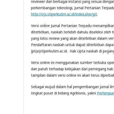
reviewer dari berbagai instansi yang sesuai deng
perkembangan teknologi, Jurnal Pertanian Terpadu.
http://ojs.stiperkutim.ac.id/index.php/jpt
.
Versi online Jurnal Pertanian Terpadu menampilkan 
diterbitkan, naskah terlebih dahulu diseleksi ole
yang lolos review yang akan diterbitkan dalam versi
Pendaftaran naskah untuk dapat diterbitkan dapa
Jpt(a)stiperkutim.ac.id. Hak cipta naskah di pega
Versi online ini menggunakan sumber terbuka open
dan patuh terhadap kebijakan dari pemegang hak 
tampilan dalam versi online ini akan terus diperb
Sebagai wujud dalam hal pengembangan jurnal ilmi
tingkat pusat di bidang Agribisnis, yakni
Perhimpun