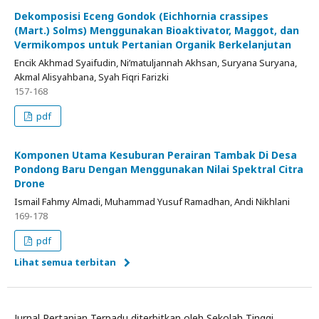
Dekomposisi Eceng Gondok (Eichhornia crassipes
(Mart.) Solms) Menggunakan Bioaktivator, Maggot, dan
Vermikompos untuk Pertanian Organik Berkelanjutan
Encik Akhmad Syaifudin, Ni’matuljannah Akhsan, Suryana Suryana,
Akmal Alisyahbana, Syah Fiqri Farizki
157-168
pdf
Komponen Utama Kesuburan Perairan Tambak Di Desa
Pondong Baru Dengan Menggunakan Nilai Spektral Citra
Drone
Ismail Fahmy Almadi, Muhammad Yusuf Ramadhan, Andi Nikhlani
169-178
pdf
Lihat semua terbitan
Jurnal Pertanian Terpadu diterbitkan oleh Sekolah Tinggi