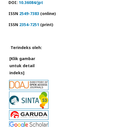
DOI:
10.36084/jpt
ISSN
2549-7383
(online)
ISSN
2354-7251
(print)
Terindeks oleh:
[Klik gambar
untuk detail
indeks]