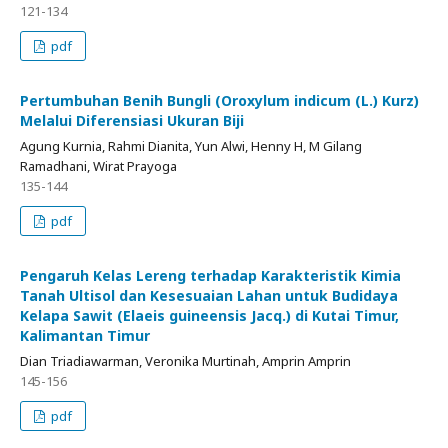
121-134
pdf
Pertumbuhan Benih Bungli (Oroxylum indicum (L.) Kurz)
Melalui Diferensiasi Ukuran Biji
Agung Kurnia, Rahmi Dianita, Yun Alwi, Henny H, M Gilang
Ramadhani, Wirat Prayoga
135-144
pdf
Pengaruh Kelas Lereng terhadap Karakteristik Kimia
Tanah Ultisol dan Kesesuaian Lahan untuk Budidaya
Kelapa Sawit (Elaeis guineensis Jacq.) di Kutai Timur,
Kalimantan Timur
Dian Triadiawarman, Veronika Murtinah, Amprin Amprin
145-156
pdf