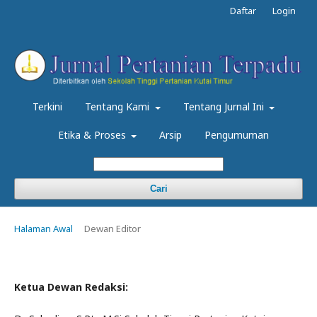
Daftar
Login
Terkini
Tentang Kami
Tentang Jurnal Ini
Etika & Proses
Arsip
Pengumuman
Cari
Halaman Awal
Dewan Editor
Ketua Dewan Redaksi: