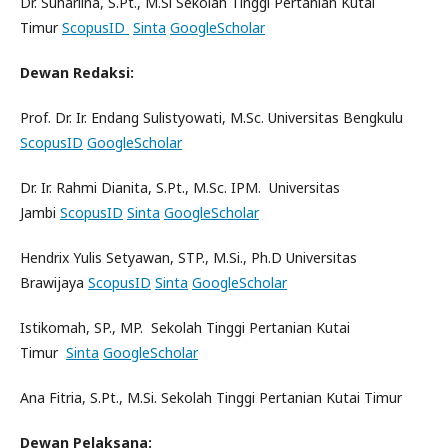
Dr. Suharlina, S.Pt., M.Si Sekolah Tinggi Pertanian Kutai
Timur
ScopusID
Sinta
GoogleScholar
Dewan Redaksi:
Prof. Dr. Ir. Endang Sulistyowati, M.Sc. Universitas Bengkulu
ScopusID
GoogleScholar
Dr. Ir. Rahmi Dianita, S.Pt., M.Sc. IPM. Universitas
Jambi
ScopusID
Sinta
GoogleScholar
Hendrix Yulis Setyawan, STP., M.Si., Ph.D Universitas
Brawijaya
ScopusID
Sinta
GoogleScholar
Istikomah, SP., MP. Sekolah Tinggi Pertanian Kutai
Timur
Sinta
GoogleScholar
Ana Fitria, S.Pt., M.Si. Sekolah Tinggi Pertanian Kutai Timur
Dewan Pelaksana: