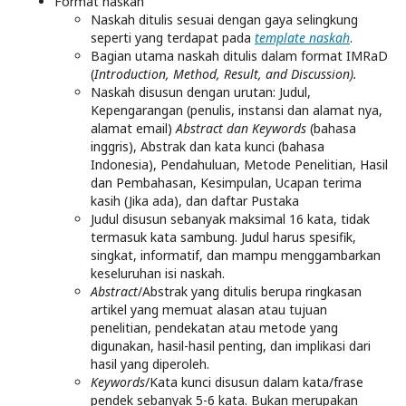
Format naskah
Naskah ditulis sesuai dengan gaya selingkung
seperti yang terdapat pada
template naskah
.
Bagian utama naskah ditulis dalam format IMRaD
(
Introduction, Method, Result, and Discussion).
Naskah disusun dengan urutan: Judul,
Kepengarangan (penulis, instansi dan alamat nya,
alamat email)
Abstract dan Keywords
(bahasa
inggris), Abstrak dan kata kunci (bahasa
Indonesia), Pendahuluan, Metode Penelitian, Hasil
dan Pembahasan, Kesimpulan, Ucapan terima
kasih (Jika ada), dan daftar Pustaka
Judul disusun sebanyak maksimal 16 kata, tidak
termasuk kata sambung. Judul harus spesifik,
singkat, informatif, dan mampu menggambarkan
keseluruhan isi naskah.
Abstract
/Abstrak yang ditulis berupa ringkasan
artikel yang memuat alasan atau tujuan
penelitian, pendekatan atau metode yang
digunakan, hasil-hasil penting, dan implikasi dari
hasil yang diperoleh.
Keywords
/Kata kunci disusun dalam kata/frase
pendek sebanyak 5-6 kata. Bukan merupakan