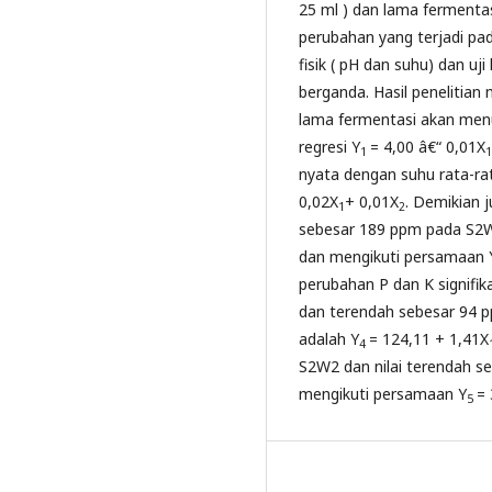
25 ml ) dan lama fermentas
perubahan yang terjadi pada
fisik ( pH dan suhu) dan uji
berganda. Hasil penelitia
lama fermentasi akan men
regresi Y
= 4,00 â€“ 0,01X
1
nyata dengan suhu rata-ra
0,02X
+ 0,01X
. Demikian j
1
2
sebesar 189 ppm pada S2
dan mengikuti persamaan 
perubahan P dan K signifik
dan terendah sebesar 94 
adalah Y
= 124,11 + 1,41X
4
S2W2 dan nilai terendah 
mengikuti persamaan Y
= 
5