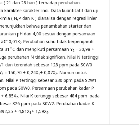
i ( 21 dan 28 hari ) terhadap perubahan-
 karakter-karakter lindi. Data kuantitatif dari uji
 kimia ( N,P dan K ) dianalisa dengan regresi linier
n menunjukkan bahwa penambahan starter dan
urunkan pH dari 4,00 sesuai dengan persamaan
â€“ 0,01X
Perubahan suhu tidak berpengaruh
1
2
O
ta 31
C dan mengikuti persamaan Y
= 30,98 +
2
uga perubahan N tidak signifikan. Nilai N tertinggi
W1 dan terendah sebesar 128 ppm pada S0W0
Y
= 150,70 + 0,24X
+ 0,07X
. Namun untuk
3
1
2
an. Nilai P tertinggi sebesar 330 ppm pada S2W1
ppm pada S0W0. Persamaan perubahan kadar P
+ 6,85X
. Nilai K tertinggi sebesar 484 ppm pada
1
2
sebesar 326 ppm pada S0W2. Perubahan kadar K
392,35 + 4,81X
+ 1,59X
.
1
2