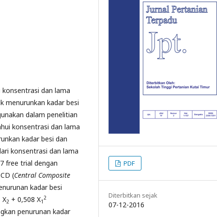
i konsentrasi dan lama
uk menurunkan kadar besi
igunakan dalam penelitian
ahui konsentrasi dan lama
runkan kadar besi dan
dari konsentrasi dan lama
7 free trial dengan
PDF
CD (
Central Composite
enurunan kadar besi
Diterbitkan sejak
2
 X
+ 0,508 X
2
1
07-12-2016
gkan penurunan kadar