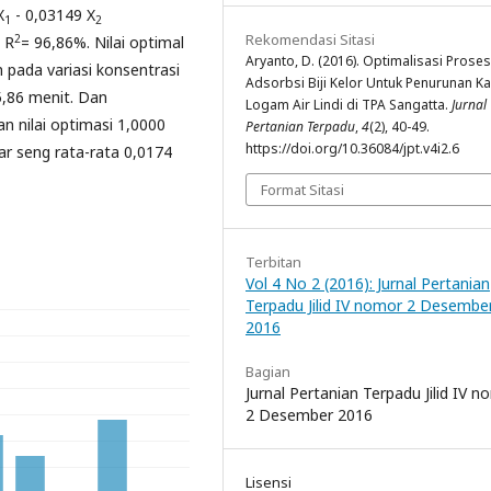
X
- 0,03149 X
1
2
Rekomendasi Sitasi
2
 R
= 96,86%. Nilai optimal
Aryanto, D. (2016). Optimalisasi Proses
pada variasi konsentrasi
Adsorbsi Biji Kelor Untuk Penurunan K
,86 menit. Dan
Logam Air Lindi di TPA Sangatta.
Jurnal
n nilai optimasi 1,0000
Pertanian Terpadu
,
4
(2), 40-49.
https://doi.org/10.36084/jpt.v4i2.6
ar seng rata-rata 0,0174
Format Sitasi
Terbitan
Vol 4 No 2 (2016): Jurnal Pertanian
Terpadu Jilid IV nomor 2 Desembe
2016
Bagian
Jurnal Pertanian Terpadu Jilid IV 
2 Desember 2016
Lisensi