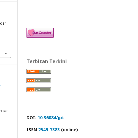
adar
Terbitan Terkini
r
nomor
DOI:
10.36084/jpt
ISSN
2549-7383
(online)