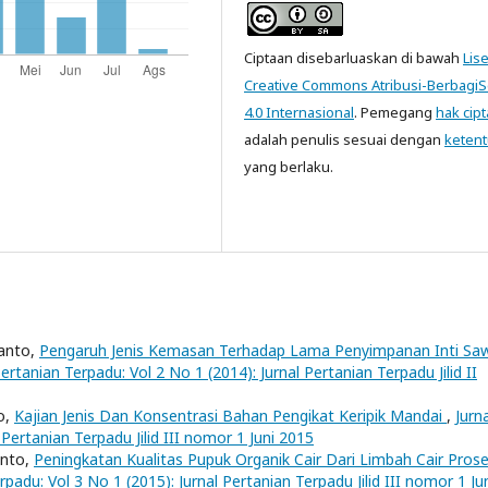
Ciptaan disebarluaskan di bawah
Lis
Creative Commons Atribusi-Berbagi
4.0 Internasional
. Pemegang
hak cipt
adalah penulis sesuai dengan
keten
yang berlaku.
yanto,
Pengaruh Jenis Kemasan Terhadap Lama Penyimpanan Inti Saw
Pertanian Terpadu: Vol 2 No 1 (2014): Jurnal Pertanian Terpadu Jilid II
o,
Kajian Jenis Dan Konsentrasi Bahan Pengikat Keripik Mandai
,
Jurna
 Pertanian Terpadu Jilid III nomor 1 Juni 2015
anto,
Peningkatan Kualitas Pupuk Organik Cair Dari Limbah Cair Pros
rpadu: Vol 3 No 1 (2015): Jurnal Pertanian Terpadu Jilid III nomor 1 Ju