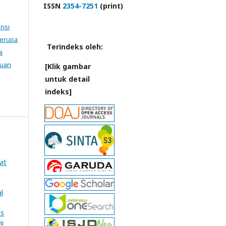
ISSN
2354-7251
(print)
ensi
Serupa
Terindeks oleh:
a
tuan
[Klik gambar
untuk detail
indeks]
it
l
es
ni