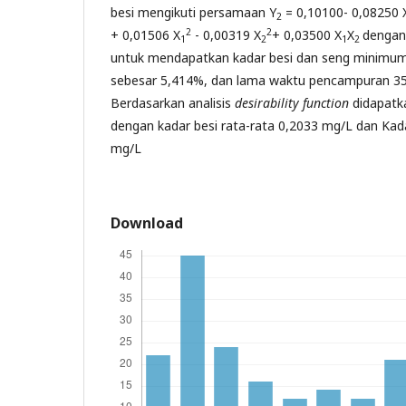
besi mengikuti persamaan Y
= 0,10100- 0,08250 
2
2
2
+ 0,01506 X
- 0,00319 X
+ 0,03500 X
X
dengan
1
2
1
2
untuk mendapatkan kadar besi dan seng minimum 
sebesar 5,414%, dan lama waktu pencampuran 35
Berdasarkan analisis
desirability function
didapatka
dengan kadar besi rata-rata 0,2033 mg/L dan Kad
mg/L
Download