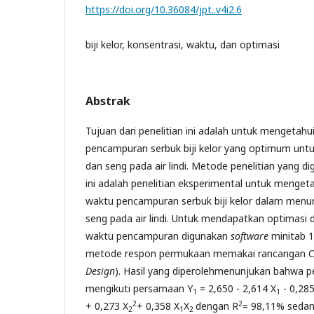
https://doi.org/10.36084/jpt..v4i2.6
biji kelor, konsentrasi, waktu, dan optimasi
Abstrak
Tujuan dari penelitian ini adalah untuk mengetahu
pencampuran serbuk biji kelor yang optimum unt
dan seng pada air lindi. Metode penelitian yang d
ini adalah penelitian eksperimental untuk menget
waktu pencampuran serbuk biji kelor dalam menu
seng pada air lindi. Untuk mendapatkan optimasi 
waktu pencampuran digunakan
software
minitab 1
metode respon permukaan memakai rancangan C
Design
). Hasil yang diperolehmenunjukan bahwa p
mengikuti persamaan Y
= 2,650 - 2,614 X
- 0,285
1
1
2
2
+ 0,273 X
+ 0,358 X
X
dengan R
= 98,11% sedan
2
1
2