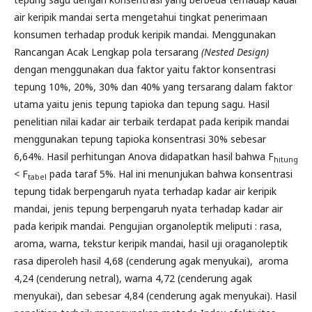
air keripik mandai serta mengetahui tingkat penerimaan
konsumen terhadap produk keripik mandai. Menggunakan
Rancangan Acak Lengkap pola tersarang
(Nested Design)
dengan menggunakan dua faktor yaitu faktor konsentrasi
tepung 10%, 20%, 30% dan 40% yang tersarang dalam faktor
utama yaitu jenis tepung tapioka dan tepung sagu. Hasil
penelitian nilai kadar air terbaik terdapat pada keripik mandai
menggunakan tepung tapioka konsentrasi 30% sebesar
6,64%. Hasil perhitungan Anova didapatkan hasil bahwa F
hitung
< F
pada taraf 5%. Hal ini menunjukan bahwa konsentrasi
tabel
tepung tidak berpengaruh nyata terhadap kadar air keripik
mandai, jenis tepung berpengaruh nyata terhadap kadar air
pada keripik mandai. Pengujian organoleptik meliputi : rasa,
aroma, warna, tekstur keripik mandai, hasil uji oraganoleptik
rasa diperoleh hasil 4,68 (cenderung agak menyukai), aroma
4,24 (cenderung netral), warna 4,72 (cenderung agak
menyukai), dan sebesar 4,84 (cenderung agak menyukai). Hasil