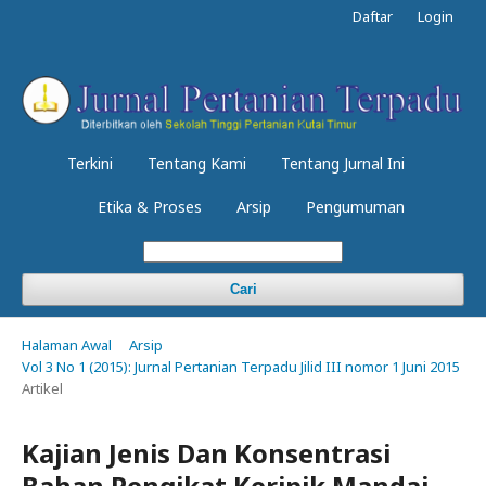
Daftar
Login
Terkini
Tentang Kami
Tentang Jurnal Ini
Etika & Proses
Arsip
Pengumuman
Cari
Halaman Awal
Arsip
Vol 3 No 1 (2015): Jurnal Pertanian Terpadu Jilid III nomor 1 Juni 2015
Artikel
Kajian Jenis Dan Konsentrasi
Bahan Pengikat Keripik Mandai