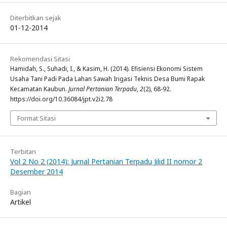
Diterbitkan sejak
01-12-2014
Rekomendasi Sitasi
Hamidah, S., Suhadi, I., & Kasim, H. (2014). Efisiensi Ekonomi Sistem
Usaha Tani Padi Pada Lahan Sawah Irigasi Teknis Desa Bumi Rapak
Kecamatan Kaubun.
Jurnal Pertanian Terpadu
,
2
(2), 68-92.
https://doi.org/10.36084/jpt.v2i2.78
Format Sitasi
Terbitan
Vol 2 No 2 (2014): Jurnal Pertanian Terpadu Jilid II nomor 2
Desember 2014
Bagian
Artikel