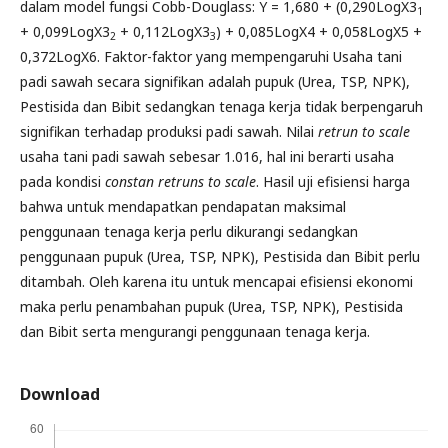
dalam model fungsi Cobb-Douglass: Y = 1,680 + (0,290LogX3
1
+ 0,099LogX3
+ 0,112LogX3
) + 0,085LogX4 + 0,058LogX5 +
2
3
0,372LogX6. Faktor-faktor yang mempengaruhi Usaha tani
padi sawah secara signifikan adalah pupuk (Urea, TSP, NPK),
Pestisida dan Bibit sedangkan tenaga kerja tidak berpengaruh
signifikan terhadap produksi padi sawah. Nilai
retrun to scale
usaha tani padi sawah sebesar 1.016, hal ini berarti usaha
pada kondisi
constan retruns to scale
. Hasil uji efisiensi harga
bahwa untuk mendapatkan pendapatan maksimal
penggunaan tenaga kerja perlu dikurangi sedangkan
penggunaan pupuk (Urea, TSP, NPK), Pestisida dan Bibit perlu
ditambah. Oleh karena itu untuk mencapai efisiensi ekonomi
maka perlu penambahan pupuk (Urea, TSP, NPK), Pestisida
dan Bibit serta mengurangi penggunaan tenaga kerja.
Download