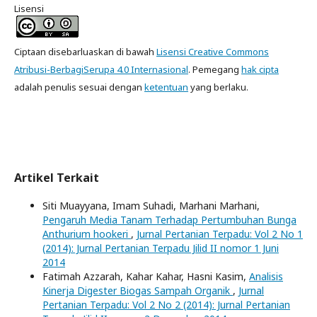
Lisensi
Ciptaan disebarluaskan di bawah
Lisensi Creative Commons
Atribusi-BerbagiSerupa 4.0 Internasional
. Pemegang
hak cipta
adalah penulis sesuai dengan
ketentuan
yang berlaku.
Artikel Terkait
Siti Muayyana, Imam Suhadi, Marhani Marhani,
Pengaruh Media Tanam Terhadap Pertumbuhan Bunga
Anthurium hookeri
,
Jurnal Pertanian Terpadu: Vol 2 No 1
(2014): Jurnal Pertanian Terpadu Jilid II nomor 1 Juni
2014
Fatimah Azzarah, Kahar Kahar, Hasni Kasim,
Analisis
Kinerja Digester Biogas Sampah Organik
,
Jurnal
Pertanian Terpadu: Vol 2 No 2 (2014): Jurnal Pertanian