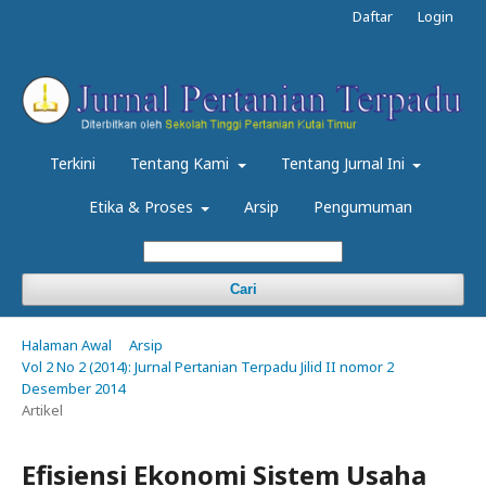
Daftar
Login
Terkini
Tentang Kami
Tentang Jurnal Ini
Etika & Proses
Arsip
Pengumuman
Cari
Halaman Awal
Arsip
Vol 2 No 2 (2014): Jurnal Pertanian Terpadu Jilid II nomor 2
Desember 2014
Artikel
Efisiensi Ekonomi Sistem Usaha