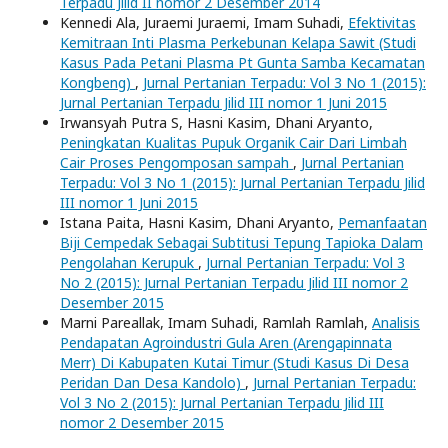
Terpadu Jilid II nomor 2 Desember 2014
Kennedi Ala, Juraemi Juraemi, Imam Suhadi,
Efektivitas
Kemitraan Inti Plasma Perkebunan Kelapa Sawit (Studi
Kasus Pada Petani Plasma Pt Gunta Samba Kecamatan
Kongbeng)
,
Jurnal Pertanian Terpadu: Vol 3 No 1 (2015):
Jurnal Pertanian Terpadu Jilid III nomor 1 Juni 2015
Irwansyah Putra S, Hasni Kasim, Dhani Aryanto,
Peningkatan Kualitas Pupuk Organik Cair Dari Limbah
Cair Proses Pengomposan sampah
,
Jurnal Pertanian
Terpadu: Vol 3 No 1 (2015): Jurnal Pertanian Terpadu Jilid
III nomor 1 Juni 2015
Istana Paita, Hasni Kasim, Dhani Aryanto,
Pemanfaatan
Biji Cempedak Sebagai Subtitusi Tepung Tapioka Dalam
Pengolahan Kerupuk
,
Jurnal Pertanian Terpadu: Vol 3
No 2 (2015): Jurnal Pertanian Terpadu Jilid III nomor 2
Desember 2015
Marni Pareallak, Imam Suhadi, Ramlah Ramlah,
Analisis
Pendapatan Agroindustri Gula Aren (Arengapinnata
Merr) Di Kabupaten Kutai Timur (Studi Kasus Di Desa
Peridan Dan Desa Kandolo)
,
Jurnal Pertanian Terpadu:
Vol 3 No 2 (2015): Jurnal Pertanian Terpadu Jilid III
nomor 2 Desember 2015