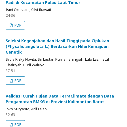
Padi di Kecamatan Pulau Laut Timur
Ismi Octaviani, Silvi Ikawati
24-36
PDF
Seleksi Kegenjahan dan Hasil Tinggi pada Ciplukan
(Physalis angulata L.) Berdasarkan Nilai Kemajuan
Genetik
Silvia Rizky Novita, Sri Lestari Purnamaningsih, Lulu Lazimatul
Khairiyah, Budi Waluyo
37-51
PDF
Validasi Curah Hujan Data TerraClimate dengan Data
Pengamatan BMKG di Provinsi Kalimantan Barat
Joko Suryanto, Arif Faisol
52-63
PDF