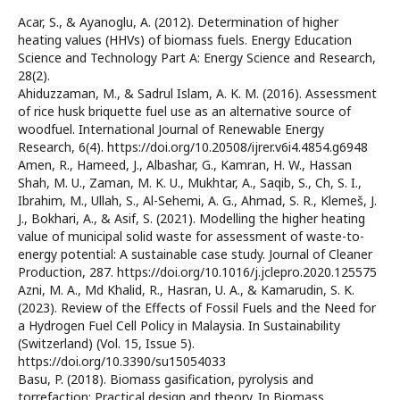
Acar, S., & Ayanoglu, A. (2012). Determination of higher
heating values (HHVs) of biomass fuels. Energy Education
Science and Technology Part A: Energy Science and Research,
28(2).
Ahiduzzaman, M., & Sadrul Islam, A. K. M. (2016). Assessment
of rice husk briquette fuel use as an alternative source of
woodfuel. International Journal of Renewable Energy
Research, 6(4). https://doi.org/10.20508/ijrer.v6i4.4854.g6948
Amen, R., Hameed, J., Albashar, G., Kamran, H. W., Hassan
Shah, M. U., Zaman, M. K. U., Mukhtar, A., Saqib, S., Ch, S. I.,
Ibrahim, M., Ullah, S., Al-Sehemi, A. G., Ahmad, S. R., Klemeš, J.
J., Bokhari, A., & Asif, S. (2021). Modelling the higher heating
value of municipal solid waste for assessment of waste-to-
energy potential: A sustainable case study. Journal of Cleaner
Production, 287. https://doi.org/10.1016/j.jclepro.2020.125575
Azni, M. A., Md Khalid, R., Hasran, U. A., & Kamarudin, S. K.
(2023). Review of the Effects of Fossil Fuels and the Need for
a Hydrogen Fuel Cell Policy in Malaysia. In Sustainability
(Switzerland) (Vol. 15, Issue 5).
https://doi.org/10.3390/su15054033
Basu, P. (2018). Biomass gasification, pyrolysis and
torrefaction: Practical design and theory. In Biomass