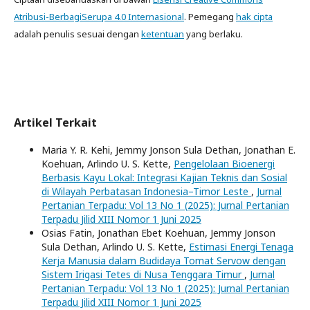
Atribusi-BerbagiSerupa 4.0 Internasional
. Pemegang
hak cipta
adalah penulis sesuai dengan
ketentuan
yang berlaku.
Artikel Terkait
Maria Y. R. Kehi, Jemmy Jonson Sula Dethan, Jonathan E.
Koehuan, Arlindo U. S. Kette,
Pengelolaan Bioenergi
Berbasis Kayu Lokal: Integrasi Kajian Teknis dan Sosial
di Wilayah Perbatasan Indonesia–Timor Leste
,
Jurnal
Pertanian Terpadu: Vol 13 No 1 (2025): Jurnal Pertanian
Terpadu Jilid XIII Nomor 1 Juni 2025
Osias Fatin, Jonathan Ebet Koehuan, Jemmy Jonson
Sula Dethan, Arlindo U. S. Kette,
Estimasi Energi Tenaga
Kerja Manusia dalam Budidaya Tomat Servow dengan
Sistem Irigasi Tetes di Nusa Tenggara Timur
,
Jurnal
Pertanian Terpadu: Vol 13 No 1 (2025): Jurnal Pertanian
Terpadu Jilid XIII Nomor 1 Juni 2025