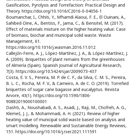
Gasification, Pyrolysis and Torrefaction: Practical Design and
Theory. https://doi.org/10.1016/C2016-0-04056-1
Boumanchar, I., Chhiti, Y., M’hamdi Alaoui, F. E., El Ouinani, A.,
Sahibed-Dine, A., Bentiss, F., Jama, C., & Bensitel, M. (2017).
Effect of materials mixture on the higher heating value: Case
of biomass, biochar and municipal solid waste. Waste
Management, 61.
https://doi.org/10.1016/j.wasman.2016.11.012
Callejón-Ferre, A. J., López-Martínez, J. A., & López-Martínez, J.
A. (2009). Briquettes of plant remains from the greenhouses
of Almería (Spain). Spanish Journal of Agricultural Research,
7(3). https://doi.org/10.5424/sjar/2009073-437
Costa, E. V. S., Pereira, M. P. de C. F., da Silva, C. M. S., Pereira,
B. L. C., Rocha, M. F. V., & Carneiro, A. de C. O. (2019). Torrefied
briquettes of sugar cane bagasse and eucalyptus. Revista
Arvore, 43(1). https://doi.org/10.1590/1806-
90882019000100001
Dashti, A., Noushabadi, A. S., Asadi, J., Raji, M., Chofreh, A. G.,
Klemeš, J. J., & Mohammadi, A. H. (2021). Review of higher
heating value of municipal solid waste based on analysis and
smart modelling. Renewable and Sustainable Energy Reviews,
151. https://doi.org/10.1016/j.rser.2021.111591