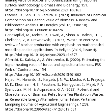
heating value of biocoal and optimization using response
surface methodology. Biomass and Bioenergy, 151.
https://doi.org/10.1016/j.biombioe.2021.106163
Esteves, B., Sen, U., & Pereira, H. (2023). Influence of Chemical
Composition on Heating Value of Biomass: A Review and
Bibliometric Analysis. In Energies (Vol. 16, Issue 10).
https://doi.org/10.3390/en16104226
Ganesapillai, M., Mehta, R., Tiwari, A., Sinha, A., Bakshi, H. S.,
Chellappa, V., & Drewnowski, J. (2023). Waste to energy: A
review of biochar production with emphasis on mathematical
modelling and its applications. In Heliyon (Vol. 9, Issue 4).
https://doi.org/10.1016/j.heliyon.2023.e14873
Górnicki, K., Kaleta, A., & Winiczenko, R. (2020). Estimating the
higher heating value of forest and agricultural biomass. E3S
Web of Conferences, 154.
https://doi.org/10.1051/e3sconf/202015401002
Hajad, M., Harianto, S., Karyadi, J. N. W., Mastur, A. I., Prayoga,
M. K., Khomaen, H. S., Faustine, E., Nainggolan, I., Majid, F. A.,
Syahputra, M. H., & Adipradana, G. A. (2023). Potential and
Characteristic of Biomass Pellet from Tea Plantation Wastes
as Renewable Energy Alternative. Jurnal Teknik Pertanian
Lampung (Journal of Agricultural Engineering), 12(3).
https://doi.org/10.23960/jtep-l.v12i3.619-631