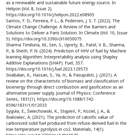
as a renewable and sustainable future energy source. In
Heliyon (Vol. 8, Issue 2).
https://doi.org/10.1016/j.heliyon.2022.e08905
Santos, F. D., Ferreira, P. L., & Pedersen, J. S. T. (2022). The
Climate Change Challenge: A Review of the Barriers and
Solutions to Deliver a Paris Solution. In Climate (Vol. 10, Issue
5). https://doi.org/10.3390/cli10050075
Sharma Timilsina, M., Sen, S., Uprety, B., Patel, V. B., Sharma,
P., & Sheth, P. N. (2024). Prediction of HHV of fuel by Machine
learning Algorithm: Interpretability analysis using Shapley
Additive Explanations (SHAP). Fuel, 357.
https://doi.org/10.1016/j.fuel.2023.129573
Sivabalan, K., Hassan, S., Ya, H., & Pasupuleti, J. (2021). A
review on the characteristic of biomass and classification of
bioenergy through direct combustion and gasification as an
alternative power supply. Journal of Physics: Conference
Series, 1831(1). https://doi.org/10.1088/1742-
6596/1831/1/012033
Syguła, E., Świechowski, K., Stępień, P., Koziel, J. A., &
Białowiec, A. (2021). The prediction of calorific value of
carbonized solid fuel produced from refuse-derived fuel in the
low-temperature pyrolysis in co2. Materials, 14(1).