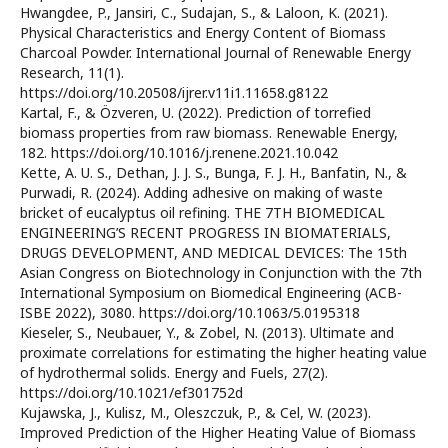
Hwangdee, P., Jansiri, C., Sudajan, S., & Laloon, K. (2021).
Physical Characteristics and Energy Content of Biomass
Charcoal Powder. International Journal of Renewable Energy
Research, 11(1).
https://doi.org/10.20508/ijrer.v11i1.11658.g8122
Kartal, F., & Özveren, U. (2022). Prediction of torrefied
biomass properties from raw biomass. Renewable Energy,
182. https://doi.org/10.1016/j.renene.2021.10.042
Kette, A. U. S., Dethan, J. J. S., Bunga, F. J. H., Banfatin, N., &
Purwadi, R. (2024). Adding adhesive on making of waste
bricket of eucalyptus oil refining. THE 7TH BIOMEDICAL
ENGINEERING’S RECENT PROGRESS IN BIOMATERIALS,
DRUGS DEVELOPMENT, AND MEDICAL DEVICES: The 15th
Asian Congress on Biotechnology in Conjunction with the 7th
International Symposium on Biomedical Engineering (ACB-
ISBE 2022), 3080. https://doi.org/10.1063/5.0195318
Kieseler, S., Neubauer, Y., & Zobel, N. (2013). Ultimate and
proximate correlations for estimating the higher heating value
of hydrothermal solids. Energy and Fuels, 27(2).
https://doi.org/10.1021/ef301752d
Kujawska, J., Kulisz, M., Oleszczuk, P., & Cel, W. (2023).
Improved Prediction of the Higher Heating Value of Biomass