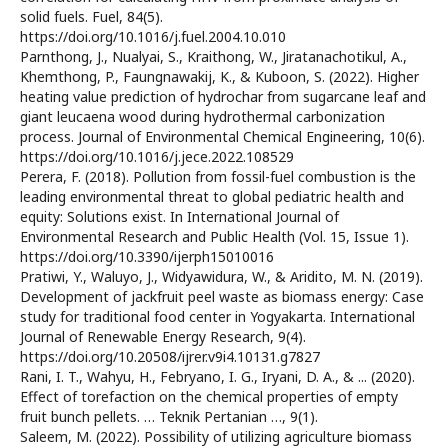
solid fuels. Fuel, 84(5).
https://doi.org/10.1016/j.fuel.2004.10.010
Parnthong, J., Nualyai, S., Kraithong, W., Jiratanachotikul, A.,
Khemthong, P., Faungnawakij, K., & Kuboon, S. (2022). Higher
heating value prediction of hydrochar from sugarcane leaf and
giant leucaena wood during hydrothermal carbonization
process. Journal of Environmental Chemical Engineering, 10(6).
https://doi.org/10.1016/j.jece.2022.108529
Perera, F. (2018). Pollution from fossil-fuel combustion is the
leading environmental threat to global pediatric health and
equity: Solutions exist. In International Journal of
Environmental Research and Public Health (Vol. 15, Issue 1).
https://doi.org/10.3390/ijerph15010016
Pratiwi, Y., Waluyo, J., Widyawidura, W., & Aridito, M. N. (2019).
Development of jackfruit peel waste as biomass energy: Case
study for traditional food center in Yogyakarta. International
Journal of Renewable Energy Research, 9(4).
https://doi.org/10.20508/ijrer.v9i4.10131.g7827
Rani, I. T., Wahyu, H., Febryano, I. G., Iryani, D. A., & ... (2020).
Effect of torefaction on the chemical properties of empty
fruit bunch pellets. … Teknik Pertanian …, 9(1).
Saleem, M. (2022). Possibility of utilizing agriculture biomass