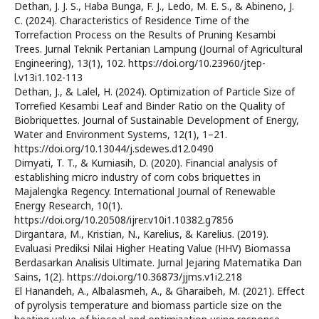
Dethan, J. J. S., Haba Bunga, F. J., Ledo, M. E. S., & Abineno, J.
C. (2024). Characteristics of Residence Time of the
Torrefaction Process on the Results of Pruning Kesambi
Trees. Jurnal Teknik Pertanian Lampung (Journal of Agricultural
Engineering), 13(1), 102. https://doi.org/10.23960/jtep-
l.v13i1.102-113
Dethan, J., & Lalel, H. (2024). Optimization of Particle Size of
Torrefied Kesambi Leaf and Binder Ratio on the Quality of
Biobriquettes. Journal of Sustainable Development of Energy,
Water and Environment Systems, 12(1), 1–21.
https://doi.org/10.13044/j.sdewes.d12.0490
Dimyati, T. T., & Kurniasih, D. (2020). Financial analysis of
establishing micro industry of corn cobs briquettes in
Majalengka Regency. International Journal of Renewable
Energy Research, 10(1).
https://doi.org/10.20508/ijrer.v10i1.10382.g7856
Dirgantara, M., Kristian, N., Karelius, & Karelius. (2019).
Evaluasi Prediksi Nilai Higher Heating Value (HHV) Biomassa
Berdasarkan Analisis Ultimate. Jurnal Jejaring Matematika Dan
Sains, 1(2). https://doi.org/10.36873/jjms.v1i2.218
El Hanandeh, A., Albalasmeh, A., & Gharaibeh, M. (2021). Effect
of pyrolysis temperature and biomass particle size on the