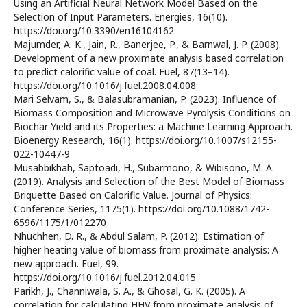
Using an Artificial Neural Network Model Based on the
Selection of Input Parameters. Energies, 16(10).
https://doi.org/10.3390/en16104162
Majumder, A. K., Jain, R., Banerjee, P., & Barnwal, J. P. (2008).
Development of a new proximate analysis based correlation
to predict calorific value of coal. Fuel, 87(13–14).
https://doi.org/10.1016/j.fuel.2008.04.008
Mari Selvam, S., & Balasubramanian, P. (2023). Influence of
Biomass Composition and Microwave Pyrolysis Conditions on
Biochar Yield and its Properties: a Machine Learning Approach.
Bioenergy Research, 16(1). https://doi.org/10.1007/s12155-
022-10447-9
Musabbikhah, Saptoadi, H., Subarmono, & Wibisono, M. A.
(2019). Analysis and Selection of the Best Model of Biomass
Briquette Based on Calorific Value. Journal of Physics:
Conference Series, 1175(1). https://doi.org/10.1088/1742-
6596/1175/1/012270
Nhuchhen, D. R., & Abdul Salam, P. (2012). Estimation of
higher heating value of biomass from proximate analysis: A
new approach. Fuel, 99.
https://doi.org/10.1016/j.fuel.2012.04.015
Parikh, J., Channiwala, S. A., & Ghosal, G. K. (2005). A
correlation for calculating HHV from proximate analysis of