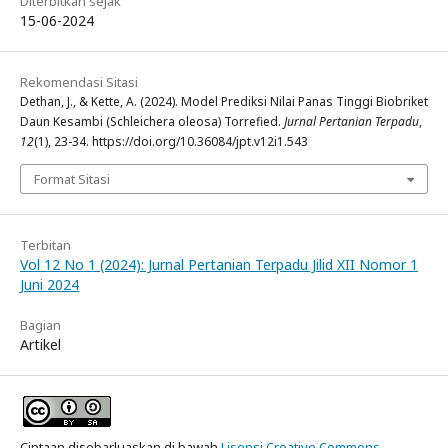
Diterbitkan sejak
15-06-2024
Rekomendasi Sitasi
Dethan, J., & Kette, A. (2024). Model Prediksi Nilai Panas Tinggi Biobriket
Daun Kesambi (Schleichera oleosa) Torrefied.
Jurnal Pertanian Terpadu
,
12
(1), 23-34. https://doi.org/10.36084/jpt.v12i1.543
Format Sitasi
Terbitan
Vol 12 No 1 (2024): Jurnal Pertanian Terpadu Jilid XII Nomor 1
Juni 2024
Bagian
Artikel
Ciptaan disebarluaskan di bawah
Lisensi Creative Commons