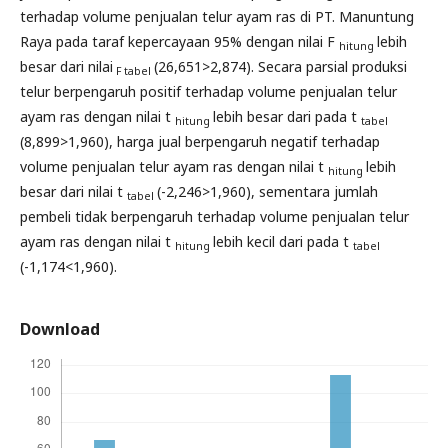
terhadap volume penjualan telur ayam ras di PT. Manuntung
Raya pada taraf kepercayaan 95% dengan nilai F
lebih
hitung
besar dari nilai
(26,651>2,874). Secara parsial produksi
F tabel
telur berpengaruh positif terhadap volume penjualan telur
ayam ras dengan nilai t
lebih besar dari pada t
hitung
tabel
(8,899>1,960), harga jual berpengaruh negatif terhadap
volume penjualan telur ayam ras dengan nilai t
lebih
hitung
besar dari nilai t
(-2,246>1,960), sementara jumlah
tabel
pembeli tidak berpengaruh terhadap volume penjualan telur
ayam ras dengan nilai t
lebih kecil dari pada t
hitung
tabel
(-1,174<1,960).
Download