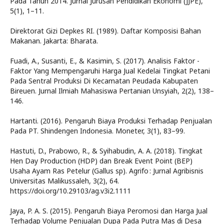
Pada Tahun 2014. Jurnal Jurusan Pendidikan Ekonomi (JJPE),
5(1), 1–11.
Direktorat Gizi Depkes RI. (1989). Daftar Komposisi Bahan
Makanan. Jakarta: Bharata.
Fuadi, A., Susanti, E., & Kasimin, S. (2017). Analisis Faktor -
Faktor Yang Mempengaruhi Harga Jual Kedelai Tingkat Petani
Pada Sentral Produksi Di Kecamatan Peudada Kabupaten
Bireuen. Jurnal Ilmiah Mahasiswa Pertanian Unsyiah, 2(2), 138–
146.
Hartanti. (2016). Pengaruh Biaya Produksi Terhadap Penjualan
Pada PT. Shindengen Indonesia. Moneter, 3(1), 83–99.
Hastuti, D., Prabowo, R., & Syihabudin, A. A. (2018). Tingkat
Hen Day Production (HDP) dan Break Event Point (BEP)
Usaha Ayam Ras Petelur (Gallus sp). Agrifo : Jurnal Agribisnis
Universitas Malikussaleh, 3(2), 64.
https://doi.org/10.29103/ag.v3i2.1111
Jaya, P. A. S. (2015). Pengaruh Biaya Peromosi dan Harga Jual
Terhadap Volume Penjualan Dupa Pada Putra Mas di Desa