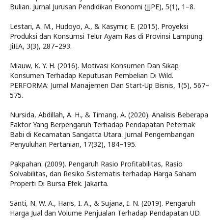
Bulian. Jurnal Jurusan Pendidikan Ekonomi (JJPE), 5(1), 1–8.
Lestari, A. M., Hudoyo, A., & Kasymir, E. (2015). Proyeksi
Produksi dan Konsumsi Telur Ayam Ras di Provinsi Lampung.
JiIIA, 3(3), 287–293.
Miauw, K. Y. H. (2016). Motivasi Konsumen Dan Sikap
Konsumen Terhadap Keputusan Pembelian Di Wild.
PERFORMA: Jurnal Manajemen Dan Start-Up Bisnis, 1(5), 567–
575.
Nursida, Abdillah, A. H., & Timang, A. (2020). Analisis Beberapa
Faktor Yang Berpengaruh Terhadap Pendapatan Peternak
Babi di Kecamatan Sangatta Utara. Jurnal Pengembangan
Penyuluhan Pertanian, 17(32), 184–195.
Pakpahan. (2009). Pengaruh Rasio Profitabilitas, Rasio
Solvabilitas, dan Resiko Sistematis terhadap Harga Saham
Properti Di Bursa Efek. Jakarta.
Santi, N. W. A., Haris, I. A., & Sujana, I. N. (2019). Pengaruh
Harga Jual dan Volume Penjualan Terhadap Pendapatan UD.