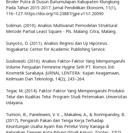
Broiler Putra di Dusun Batumulapan Kabupaten Klungkung
Pada Tahun 2015-2017. Jurnal Pendidikan Ekonomi, 11(1),
116–127. https://doi.org/10.23887/jjpe.v11i1.20090
Solimun. (2010). Analisis Multivariat Pemodelan Struktural
Metode Partial Least Square - Pls. Malang: Citra, Malang.
Sunyoto, D. (2011). Analisis Regresi dan Uji Hipotesis.
Yogyakarta: Center for Academic Publishing Service.
Susilowati. (2016). Analisis Faktor-Faktor Yang Mempengaruhi
Volume Penjualan Feminime Hygine Sirih PT. Romos Inti
Kosmetik Surabaya. JURNAL LENTERA : Kajian Keagamaan,
Keilmuan Dan Teknologi, 14(2), 243–264.
Tegar, M. (2014). Faktor-Faktor Yang Mempengaruhi Produksi
Telur dan Kualitas Telur. Program Studi Peternakan. Universitas
Udayana.
Tumion, B., Panelewen, V. V. ., Makalew, A., & Rorimpandey, B.
(2017). Pengaruh Pakan dan Tenga Kerja Terhadap
Keuntungan Usaha Ayam Ras Petelur Vony Kanaga di
Kelurahan Tawaan Kota Bitung (Studi Kasus). Zootec, 37(2),