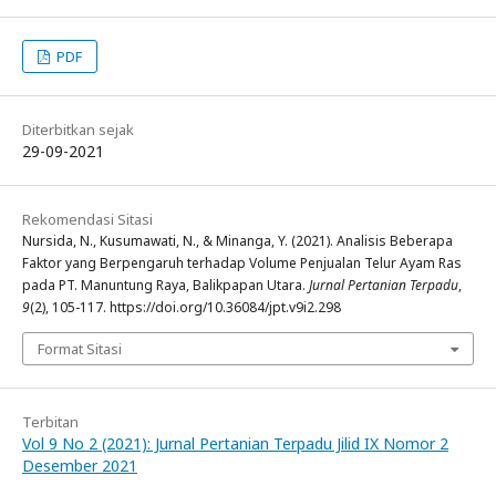
PDF
Diterbitkan sejak
29-09-2021
Rekomendasi Sitasi
Nursida, N., Kusumawati, N., & Minanga, Y. (2021). Analisis Beberapa
Faktor yang Berpengaruh terhadap Volume Penjualan Telur Ayam Ras
pada PT. Manuntung Raya, Balikpapan Utara.
Jurnal Pertanian Terpadu
,
9
(2), 105-117. https://doi.org/10.36084/jpt.v9i2.298
Format Sitasi
Terbitan
Vol 9 No 2 (2021): Jurnal Pertanian Terpadu Jilid IX Nomor 2
Desember 2021