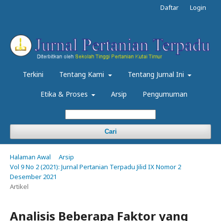
Daftar
Login
Terkini
Tentang Kami
Tentang Jurnal Ini
Etika & Proses
Arsip
Pengumuman
Cari
Halaman Awal
Arsip
Vol 9 No 2 (2021): Jurnal Pertanian Terpadu Jilid IX Nomor 2
Desember 2021
Artikel
Analisis Beberapa Faktor yang