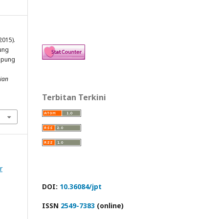
2015).
ung
epung
nian
Terbitan Terkini
r
DOI:
10.36084/jpt
ISSN
2549-7383
(online)