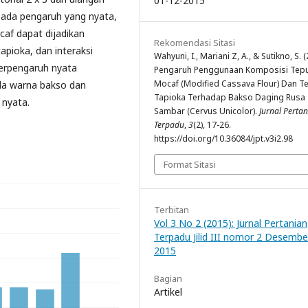
01-12-2015
a ada pengaruh yang nyata,
caf dapat dijadikan
Rekomendasi Sitasi
apioka, dan interaksi
Wahyuni, I., Mariani Z, A., & Sutikno, S. (
berpengaruh nyata
Pengaruh Penggunaan Komposisi Tep
Mocaf (Modified Cassava Flour) Dan T
da warna bakso dan
Tapioka Terhadap Bakso Daging Rusa
 nyata.
Sambar (Cervus Unicolor).
Jurnal Perta
Terpadu
,
3
(2), 17-26.
https://doi.org/10.36084/jpt.v3i2.98
Format Sitasi
Terbitan
Vol 3 No 2 (2015): Jurnal Pertanian
Terpadu Jilid III nomor 2 Desembe
2015
Bagian
Artikel