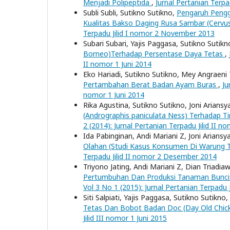
Menjadi Polipeptida
,
Jurnal Pertanian Terpa
Subli Subli, Sutikno Sutikno,
Pengaruh Peng
Kualitas Bakso Daging Rusa Sambar (Cervus
Terpadu Jilid I nomor 2 November 2013
Subari Subari, Yajis Paggasa, Sutikno Sutikn
Borneo)Terhadap Persentase Daya Tetas
,
II nomor 1 Juni 2014
Eko Hariadi, Sutikno Sutikno, Mey Angraeni
Pertambahan Berat Badan Ayam Buras
,
Ju
nomor 1 Juni 2014
Rika Agustina, Sutikno Sutikno, Joni Ariansy
(Andrographis paniculata Ness) Terhadap Ti
2 (2014): Jurnal Pertanian Terpadu Jilid II
Ida Pabinginan, Andi Mariani Z, Joni Ariansy
Olahan (Studi Kasus Konsumen Di Warung 
Terpadu Jilid II nomor 2 Desember 2014
Triyono Jating, Andi Mariani Z, Dian Triadi
Pertumbuhan Dan Produksi Tanaman Buncis 
Vol 3 No 1 (2015): Jurnal Pertanian Terpadu J
Siti Salpiati, Yajis Paggasa, Sutikno Sutikno,
Tetas Dan Bobot Badan Doc (Day Old Chic
Jilid III nomor 1 Juni 2015