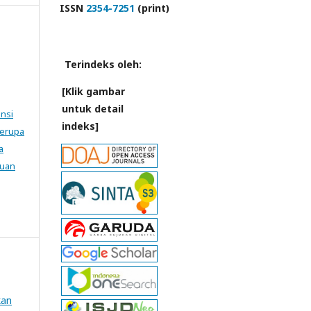
ISSN
2354-7251
(print)
Terindeks oleh:
[Klik gambar
untuk detail
ensi
indeks]
Serupa
a
tuan
kan