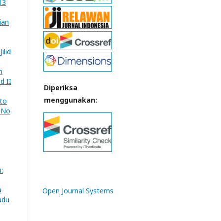
13
ian
ilid
n
d II
Diperiksa
menggunakan:
oto
2 No
:
a
Open Journal Systems
adu