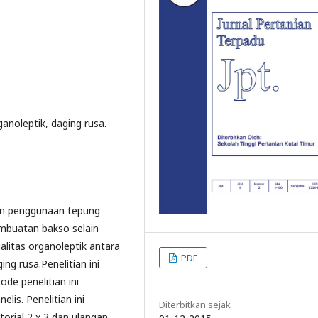
anoleptik, daging rusa.
nan penggunaan tepung
embuatan bakso selain
alitas organoleptik antara
PDF
g rusa.Penelitian ini
de penelitian ini
is. Penelitian ini
Diterbitkan sejak
orial 2 x 3 dan ulangan