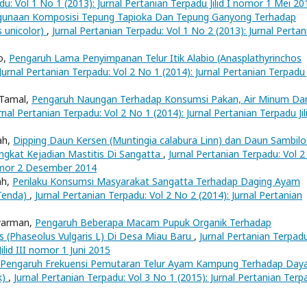
du: Vol 1 No 1 (2013): Jurnal Pertanian Terpadu Jilid I nomor 1 Mei 20
gunaan Komposisi Tepung Tapioka Dan Tepung Ganyong Terhadap
 unicolor)
,
Jurnal Pertanian Terpadu: Vol 1 No 2 (2013): Jurnal Pertan
o,
Pengaruh Lama Penyimpanan Telur Itik Alabio (Anasplathyrinchos
Jurnal Pertanian Terpadu: Vol 2 No 1 (2014): Jurnal Pertanian Terpadu J
 Tamal,
Pengaruh Naungan Terhadap Konsumsi Pakan, Air Minum Da
rnal Pertanian Terpadu: Vol 2 No 1 (2014): Jurnal Pertanian Terpadu Jili
ah,
Dipping Daun Kersen (Muntingia calabura Linn) dan Daun Sambil
ngkat Kejadian Mastitis Di Sangatta
,
Jurnal Pertanian Terpadu: Vol 
 nomor 2 Desember 2014
ah,
Perilaku Konsumsi Masyarakat Sangatta Terhadap Daging Ayam
Tenda)
,
Jurnal Pertanian Terpadu: Vol 2 No 2 (2014): Jurnal Pertanian
awarman,
Pengaruh Beberapa Macam Pupuk Organik Terhadap
(Phaseolus Vulgaris L) Di Desa Miau Baru
,
Jurnal Pertanian Terpadu
ilid III nomor 1 Juni 2015
Pengaruh Frekuensi Pemutaran Telur Ayam Kampung Terhadap Day
k)
,
Jurnal Pertanian Terpadu: Vol 3 No 1 (2015): Jurnal Pertanian Terp