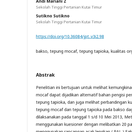
Andi Mariani Z
Sekolah Tinggi Pertanian Kutai Timur
Sutikno Sutikno
Sekolah Tinggi Pertanian Kutai Timur
https://doi.org/10.36084/jpt..v3i2.98
bakso, tepung mocaf, tepung tapioka, kualitas org
Abstrak
Penelitian ini bertujuan untuk melihat kemungki
mocaf dapat dijadikan alternatif bahan pengisi p
tepung tapioka, dan juga melihat perbandingan ku
tepung mocaf dan tepung tapioka pada bakso dagin
dilaksanakan pada tanggal 1 s/d 10 Mei 2013, Meto
menggunakan kuesioner dengan melibatkan 20 panel
menggunakan rancangan acak lengkap ( RAL ) Fakt