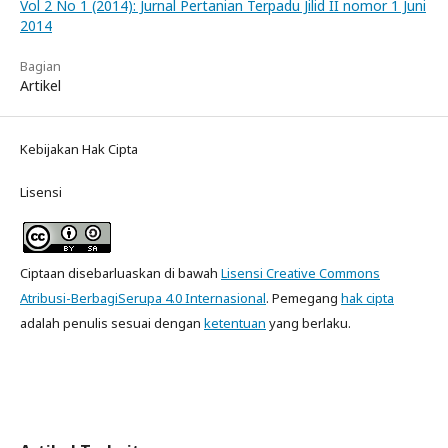
Vol 2 No 1 (2014): Jurnal Pertanian Terpadu Jilid II nomor 1 Juni
2014
Bagian
Artikel
Kebijakan Hak Cipta
Lisensi
Ciptaan disebarluaskan di bawah
Lisensi Creative Commons
Atribusi-BerbagiSerupa 4.0 Internasional
. Pemegang
hak cipta
adalah penulis sesuai dengan
ketentuan
yang berlaku.