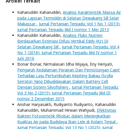
Artikel Terkait
Kaharuddin Kaharuddin,
Analisis Karakteristik Massa Air
pada Lapisan Termoklin di Selatan Dewakang Sill Selat
Makassar
,
Jurnal Pertanian Terpadu: Vol 1 No 1 (2013):
Jurnal Pertanian Terpadu Jilid I nomor 1 Mei 2013
Kaharuddin Kaharuddin,
Analisis Fluks Nutrien
Berdasarkan Estimasi Difusi Vertikal Eddy (Kz) Di
Selatan Dewakang Sill
,
Jurnal Pertanian Terpadu: Vol 4
No 1 (2016): Jurnal Pertanian Terpadu Jilid IV nomor 1
Juni 2016
Bonar Bonar, Nirmalasari Idha Wijaya, Eny Heriyati,
Pengaruh Kedalaman Perairan Dan Pemotongan Capit
Terhadap Laju Pertumbuhan Kepiting Bakau (Scylla
Serrata) Yang Dibudidayakan Dalam Battery Cell
Dengan Sistem Silvofishery
,
Jurnal Pertanian Terpadu:
Vol 3 No 2 (2015): Jurnal Pertanian Terpadu Jilid III
nomor 2 Desember 2015
Anshar Haryasakti, Rudiyanto Rudiyanto, Kaharuddin
Kaharuddin, Muhammad Hirwan Wahyudi,
Efektivitas
Bakteri Fotosintetik Rhobac dalam Meningkatkan
Kualitas Air pada Budidaya Ikan Lele di Kolam Terpal
,
Jurnal Pertanian Terpadu: Vol 13 No 1 (2025): Jurnal