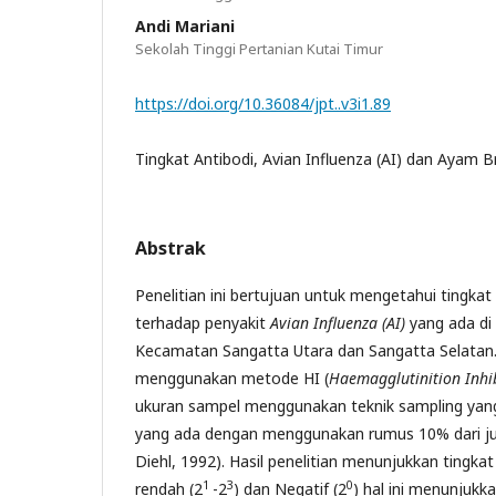
Andi Mariani
Sekolah Tinggi Pertanian Kutai Timur
https://doi.org/10.36084/jpt..v3i1.89
Tingkat Antibodi, Avian Influenza (AI) dan Ayam Br
Abstrak
Penelitian ini bertujuan untuk mengetahui tingka
terhadap penyakit
Avian Influenza (AI)
yang ada di
Kecamatan Sangatta Utara dan Sangatta Selatan. P
menggunakan metode HI (
Haemagglutinition Inhi
ukuran sampel menggunakan teknik sampling yang
yang ada dengan menggunakan rumus 10% dari ju
Diehl, 1992). Hasil penelitian menunjukkan tingka
1
3
0
rendah (2
-2
) dan Negatif (2
) hal ini menunjuk