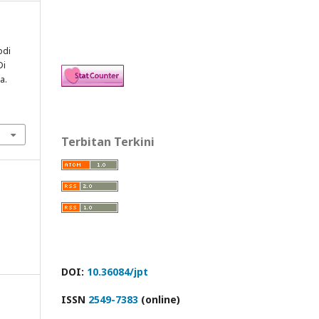
odi
Di
a.
Terbitan Terkini
DOI:
10.36084/jpt
ISSN
2549-7383
(online)