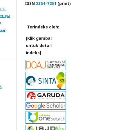
ISSN
2354-7251
(print)
ensi
Serupa
a
Terindeks oleh:
tuan
[Klik gambar
untuk detail
indeks]
s