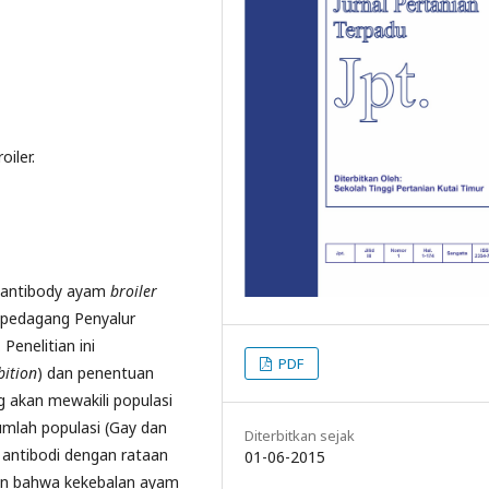
oiler.
t antibody ayam
broiler
 pedagang Penyalur
enelitian ini
PDF
bition
) dan penentuan
 akan mewakili populasi
mlah populasi (Gay dan
Diterbitkan sejak
t antibodi dengan rataan
01-06-2015
kan bahwa kekebalan ayam