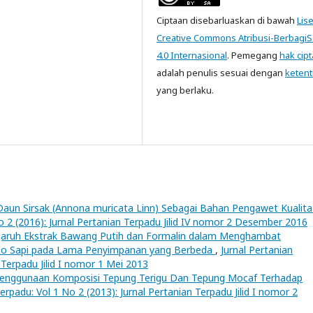
Ciptaan disebarluaskan di bawah
Lis
Creative Commons Atribusi-Berbagi
4.0 Internasional
. Pemegang
hak cipt
adalah penulis sesuai dengan
keten
yang berlaku.
aun Sirsak (Annona muricata Linn) Sebagai Bahan Pengawet Kualita
o 2 (2016): Jurnal Pertanian Terpadu Jilid IV nomor 2 Desember 2016
aruh Ekstrak Bawang Putih dan Formalin dalam Menghambat
so Sapi pada Lama Penyimpanan yang Berbeda
,
Jurnal Pertanian
 Terpadu Jilid I nomor 1 Mei 2013
enggunaan Komposisi Tepung Terigu Dan Tepung Mocaf Terhadap
erpadu: Vol 1 No 2 (2013): Jurnal Pertanian Terpadu Jilid I nomor 2