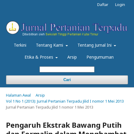
Daftar
Login
Terkini
Tentang Kami
Tentang Jurnal Ini
Etika & Proses
Arsip
Pengumuman
Cari
Halaman Awal
Arsip
Vol 1 No 1 (2013): Jurnal Pertanian Terpadu Jilid I nomor 1 Mei 2013
Jurnal Pertanian Terpadu Jilid 1 nomor 1 Mei 2013
Pengaruh Ekstrak Bawang Putih
dan Formalin dalam Menghambat