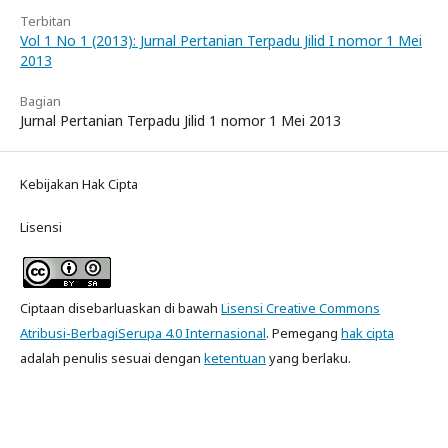
Terbitan
Vol 1 No 1 (2013): Jurnal Pertanian Terpadu Jilid I nomor 1 Mei
2013
Bagian
Jurnal Pertanian Terpadu Jilid 1 nomor 1 Mei 2013
Kebijakan Hak Cipta
Lisensi
Ciptaan disebarluaskan di bawah
Lisensi Creative Commons
Atribusi-BerbagiSerupa 4.0 Internasional
. Pemegang
hak cipta
adalah penulis sesuai dengan
ketentuan
yang berlaku.