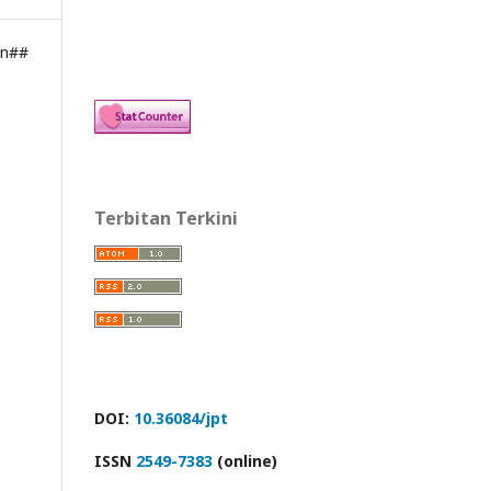
on##
Terbitan Terkini
DOI:
10.36084/jpt
ISSN
2549-7383
(online)