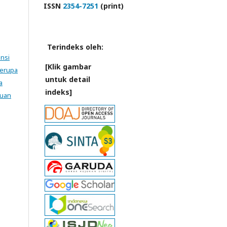
ISSN
2354-7251
(print)
Terindeks oleh:
ensi
[Klik gambar
Serupa
untuk detail
a
indeks]
tuan