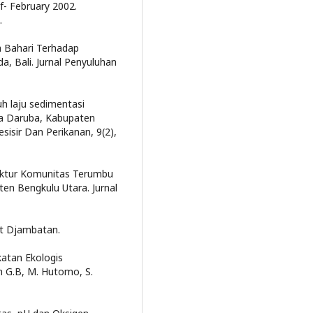
f- February 2002.
.
a Bahari Terhadap
, Bali. Jurnal Penyuluhan
ruh laju sedimentasi
ta Daruba, Kabupaten
sisir Dan Perikanan, 9(2),
truktur Komunitas Terumbu
n Bengkulu Utara. Jurnal
bit Djambatan.
katan Ekologis
h G.B, M. Hutomo, S.