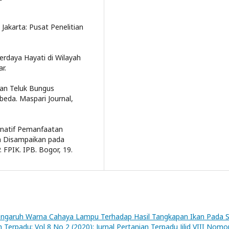
 Jakarta: Pusat Penelitian
erdaya Hayati di Wilayah
r.
iran Teluk Bungus
eda. Maspari Journal,
ernatif Pemanfaatan
ah Disampaikan pada
FPIK. IPB. Bogor, 19.
ngaruh Warna Cahaya Lampu Terhadap Hasil Tangkapan Ikan Pada 
n Terpadu: Vol 8 No 2 (2020): Jurnal Pertanian Terpadu Jilid VIII Nomo