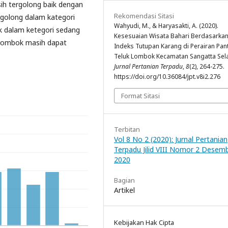
ih tergolong baik dengan
Rekomendasi Sitasi
rgolong dalam kategori
Wahyudi, M., & Haryasakti, A. (2020).
k dalam ketegori sedang
Kesesuaian Wisata Bahari Berdasarka
 lombok masih dapat
Indeks Tutupan Karang di Perairan Pan
Teluk Lombok Kecamatan Sangatta Sela
Jurnal Pertanian Terpadu
,
8
(2), 264-275.
https://doi.org/10.36084/jpt.v8i2.276
Format Sitasi
Terbitan
Vol 8 No 2 (2020): Jurnal Pertanian
Terpadu Jilid VIII Nomor 2 Desem
2020
Bagian
Artikel
Kebijakan Hak Cipta