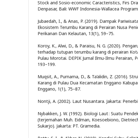
Stock and Sosio-economic Caracteristics, Firs Dra
Denpasar, Bali: WWF Indonesia-Wallacea Program
Jubaedah, I., & Anas, P. (2019). Dampak Pariwisat
Ekosistem Terumbu Karang di Perairan Nusa Penida
Perikanan Dan Kelautan, 13(1), 59–75.
Koroy, K., Alwi, D., & Paraisu, N. G. (2020). Penga
terhadap tutupan terumbu karang di perairan Ko
Pulau Morotai. DEPIK Jurnal Ilmu-Ilmu Perairan, Pe
193–199.
Muqsit, A., Purnama, D., & Ta’alidin, Z. (2016). S
Karang di Pulau Dua Kecamatan Enggano Kabupate
Enggano, 1(1), 75–87.
Nontji, A. (2002). Laut Nusantara. Jakarta: Pener
Nybakken, J. W. (1992). Biologi Laut : Suatu Pende
(terjemahan Muh. Eidman, Koesoebiono, Dietriec
Sukarjo). Jakarta: PT. Gramedia.