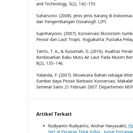
and Technology, 5(2), 142–155.
Suharsono. (2008). Jenis-Jenis Karang di Indonesia.
dan Pengembangan Oseanogfi. LIPI.
Supriharyono. (2007). Konservasi Ekosistem Sumb
Pesisir dan Laut Tropis. Yogyakarta: Pustaka Pelaja
Tanto, T. A., & Kusumah, G. (2016). Kualitas Pera
Berdasarkan Baku Mutu Air Laut Pada Musim Berb
8(2), 135–146.
Yulianda, F. (2007). Ekowisata Bahari sebagai Alt
Sumber daya Pesisir Berbasis Konservasi. Makal
Seminar Sains 21 Februari 2007. Departemen MSP. 
Artikel Terkait
Rudiyanto Rudiyanto, Anshar Haryasakti,
Pe
Net di Perairan Teluk Ka’ba
,
Jurnal Pertania