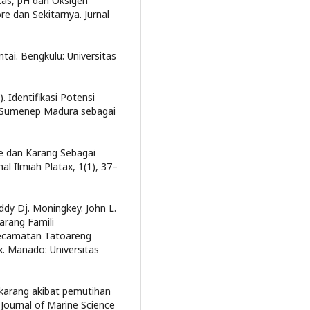
nitas, pH dan Oksigen
re dan Sekitarnya. Jurnal
tai. Bengkulu: Universitas
). Identifikasi Potensi
 Sumenep Madura sebagai
ae dan Karang Sebagai
al Ilmiah Platax, 1(1), 37–
ddy Dj. Moningkey. John L.
arang Famili
Kecamatan Tatoareng
x. Manado: Universitas
 karang akibat pemutihan
 Journal of Marine Science