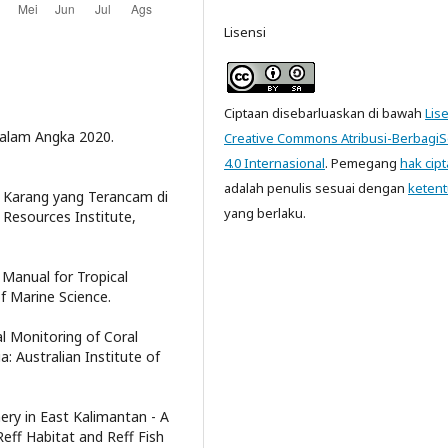
Lisensi
Ciptaan disebarluaskan di bawah
Lis
Dalam Angka 2020.
Creative Commons Atribusi-Berbagi
4.0 Internasional
. Pemegang
hak cipt
adalah penulis sesuai dengan
keten
bu Karang yang Terancam di
yang berlaku.
 Resources Institute,
y Manual for Tropical
of Marine Science.
cal Monitoring of Coral
a: Australian Institute of
ery in East Kalimantan - A
eff Habitat and Reff Fish