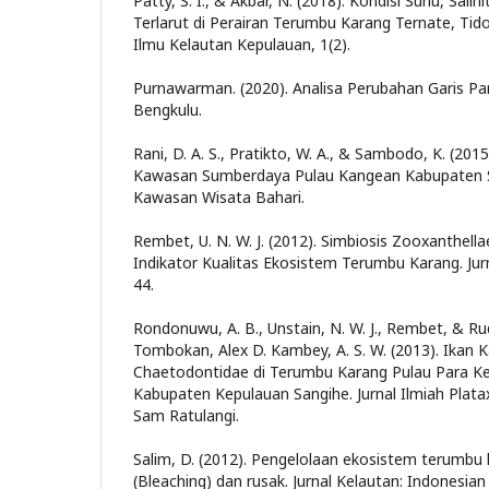
Patty, S. I., & Akbar, N. (2018). Kondisi Suhu, Sali
Terlarut di Perairan Terumbu Karang Ternate, Tido
Ilmu Kelautan Kepulauan, 1(2).
Purnawarman. (2020). Analisa Perubahan Garis Pan
Bengkulu.
Rani, D. A. S., Pratikto, W. A., & Sambodo, K. (2015
Kawasan Sumberdaya Pulau Kangean Kabupaten
Kawasan Wisata Bahari.
Rembet, U. N. W. J. (2012). Simbiosis Zooxanthell
Indikator Kualitas Ekosistem Terumbu Karang. Jurn
44.
Rondonuwu, A. B., Unstain, N. W. J., Rembet, & Ru
Tombokan, Alex D. Kambey, A. S. W. (2013). Ikan K
Chaetodontidae di Terumbu Karang Pulau Para 
Kabupaten Kepulauan Sangihe. Jurnal Ilmiah Plata
Sam Ratulangi.
Salim, D. (2012). Pengelolaan ekosistem terumbu
(Bleaching) dan rusak. Jurnal Kelautan: Indonesian