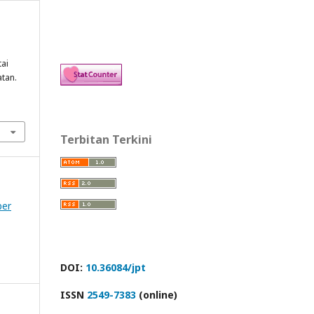
n
tai
tan.
Terbitan Terkini
ber
DOI:
10.36084/jpt
ISSN
2549-7383
(online)