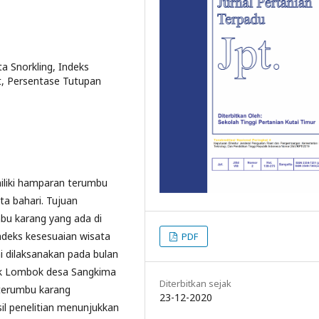
a Snorkling, Indeks
t, Persentase Tutupan
iliki hamparan terumbu
ta bahari. Tujuan
mbu karang yang ada di
indeks kesesuaian wisata
PDF
ni dilaksanakan pada bulan
luk Lombok desa Sangkima
Diterbitkan sejak
terumbu karang
23-12-2020
il penelitian menunjukkan