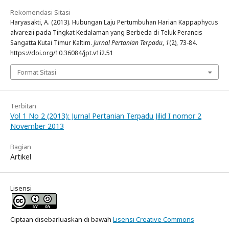
Rekomendasi Sitasi
Haryasakti, A. (2013). Hubungan Laju Pertumbuhan Harian Kappaphycus
alvarezii pada Tingkat Kedalaman yang Berbeda di Teluk Perancis
Sangatta Kutai Timur Kaltim.
Jurnal Pertanian Terpadu
,
1
(2), 73-84.
https://doi.org/10.36084/jpt.v1i2.51
Format Sitasi
Terbitan
Vol 1 No 2 (2013): Jurnal Pertanian Terpadu Jilid I nomor 2
November 2013
Bagian
Artikel
Lisensi
Ciptaan disebarluaskan di bawah
Lisensi Creative Commons