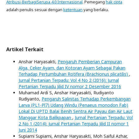
Atribusi-BerbagiSerupa 4.0 Internasional
. Pemegang
hak cipta
adalah penulis sesuai dengan
ketentuan
yang berlaku.
Artikel Terkait
Anshar Haryasakti,
Pengaruh Pemberian Campuran
Alga, Ceker Ayam, dan Kotoran Ayam Sebagai Pakan
Terhadap Pertumbuhan Rotifera (Brachionus plicatilis)
,
Jurnal Pertanian Terpadu: Vol 4 No 2 (2016): Jurnal
Pertanian Terpadu Jilid IV nomor 2 Desember 2016
Muhamad Ardi S, Anshar Haryasakti, Rudiyanto
Rudiyanto,
Pengaruh Salinitas Terhadap Perkembangan
Larva (PL1-Pl7) Udang Windu (Penaeus monodon Fab)
Lokal Di UPTD Balai Benih Sentra Air Payau dan Air Laut
Manggar Kota Balikpapan
,
Jurnal Pertanian Terpadu: Vol
2 No 1 (2014): Jurnal Pertanian Terpadu Jilid II nomor 1
Juni 2014
Supiarni Supiarni, Anshar Haryasakti, Moh Saiful Azhar,