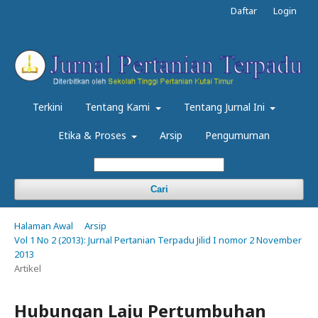
Daftar
Login
Terkini
Tentang Kami
Tentang Jurnal Ini
Etika & Proses
Arsip
Pengumuman
Cari
Halaman Awal
Arsip
Vol 1 No 2 (2013): Jurnal Pertanian Terpadu Jilid I nomor 2 November
2013
Artikel
Hubungan Laju Pertumbuhan