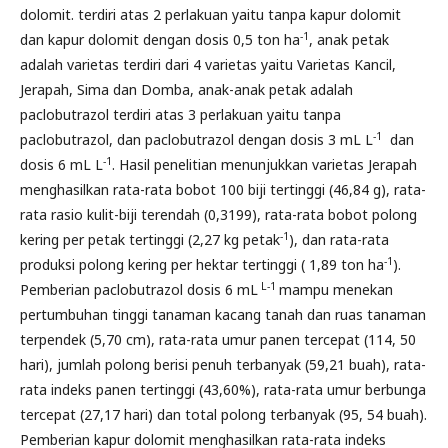
dolomit. terdiri atas 2 perlakuan yaitu tanpa kapur dolomit
-1
dan kapur dolomit dengan dosis 0,5 ton ha
, anak petak
adalah varietas terdiri dari 4 varietas yaitu Varietas Kancil,
Jerapah, Sima dan Domba, anak-anak petak adalah
paclobutrazol terdiri atas 3 perlakuan yaitu tanpa
-1
paclobutrazol, dan paclobutrazol dengan dosis 3 mL L
dan
-1
dosis 6 mL L
. Hasil penelitian menunjukkan varietas Jerapah
menghasilkan rata-rata bobot 100 biji tertinggi (46,84 g), rata-
rata rasio kulit-biji terendah (0,3199), rata-rata bobot polong
-1
kering per petak tertinggi (2,27 kg petak
), dan rata-rata
-1
produksi polong kering per hektar tertinggi ( 1,89 ton ha
).
L-1
Pemberian paclobutrazol dosis 6 mL
mampu menekan
pertumbuhan tinggi tanaman kacang tanah dan ruas tanaman
terpendek (5,70 cm), rata-rata umur panen tercepat (114, 50
hari), jumlah polong berisi penuh terbanyak (59,21 buah), rata-
rata indeks panen tertinggi (43,60%), rata-rata umur berbunga
tercepat (27,17 hari) dan total polong terbanyak (95, 54 buah).
Pemberian kapur dolomit menghasilkan rata-rata indeks