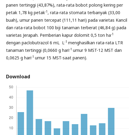
panen tertinggi (43,87%), rata-rata bobot polong kering per
-1
petak 1,78 kg petak
, rata-rata stomata terbanyak (33,00
buah), umur panen tercepat (111,11 hari) pada varietas Kancil
dan rata-rata bobot 100 biji tanaman terberat (46,84 g) pada
-1
varietas Jerapah. Pemberian kapur dolomit 0,5 ton ha
-1
dengan paclobutrazol 6 mL L
menghasilkan rata-rata LTR
-1
tanaman tertinggi (0,0660 g hari
umur 9 MST-12 MST dan
-1
0,0625 g hari
umur 15 MST-saat panen).
Download