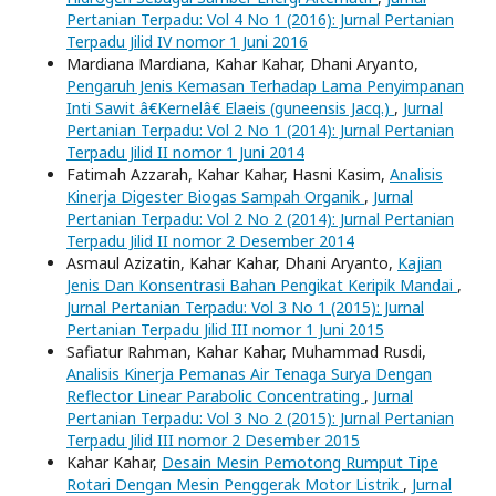
Pertanian Terpadu: Vol 4 No 1 (2016): Jurnal Pertanian
Terpadu Jilid IV nomor 1 Juni 2016
Mardiana Mardiana, Kahar Kahar, Dhani Aryanto,
Pengaruh Jenis Kemasan Terhadap Lama Penyimpanan
Inti Sawit â€Kernelâ€ Elaeis (guneensis Jacq.)
,
Jurnal
Pertanian Terpadu: Vol 2 No 1 (2014): Jurnal Pertanian
Terpadu Jilid II nomor 1 Juni 2014
Fatimah Azzarah, Kahar Kahar, Hasni Kasim,
Analisis
Kinerja Digester Biogas Sampah Organik
,
Jurnal
Pertanian Terpadu: Vol 2 No 2 (2014): Jurnal Pertanian
Terpadu Jilid II nomor 2 Desember 2014
Asmaul Azizatin, Kahar Kahar, Dhani Aryanto,
Kajian
Jenis Dan Konsentrasi Bahan Pengikat Keripik Mandai
,
Jurnal Pertanian Terpadu: Vol 3 No 1 (2015): Jurnal
Pertanian Terpadu Jilid III nomor 1 Juni 2015
Safiatur Rahman, Kahar Kahar, Muhammad Rusdi,
Analisis Kinerja Pemanas Air Tenaga Surya Dengan
Reflector Linear Parabolic Concentrating
,
Jurnal
Pertanian Terpadu: Vol 3 No 2 (2015): Jurnal Pertanian
Terpadu Jilid III nomor 2 Desember 2015
Kahar Kahar,
Desain Mesin Pemotong Rumput Tipe
Rotari Dengan Mesin Penggerak Motor Listrik
,
Jurnal