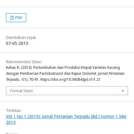
PDF
Diterbitkan sejak
07-05-2013
Rekomendasi Sitasi
Kahar, K. (2013). Pertumbuhan dan Produksi Empat Varietas Kacang
dengan Pemberian Paclobutrazol dan Kapur Dolomit.
Jurnal Pertanian
Terpadu
,
1
(1), 70-91. https://doi.org/10.36084/jpt.v1i1.21
Format Sitasi
Terbitan
Vol 1 No 1 (2013): Jurnal Pertanian Terpadu Jilid I nomor 1 Mei
2013