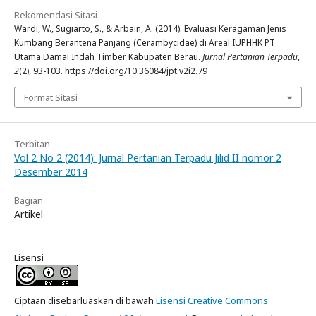
Rekomendasi Sitasi
Wardi, W., Sugiarto, S., & Arbain, A. (2014). Evaluasi Keragaman Jenis
Kumbang Berantena Panjang (Cerambycidae) di Areal IUPHHK PT
Utama Damai Indah Timber Kabupaten Berau.
Jurnal Pertanian Terpadu
,
2
(2), 93-103. https://doi.org/10.36084/jpt.v2i2.79
Format Sitasi
Terbitan
Vol 2 No 2 (2014): Jurnal Pertanian Terpadu Jilid II nomor 2
Desember 2014
Bagian
Artikel
Lisensi
Ciptaan disebarluaskan di bawah
Lisensi Creative Commons