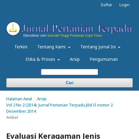
Daftar
Login
Terkini
Tentang Kami
Tentang Jurnal Ini
Etika & Proses
Arsip
Pengumuman
Cari
Halaman Awal
Arsip
Vol 2 No 2 (2014): Jurnal Pertanian Terpadu Jilid II nomor 2
Desember 2014
Artikel
Evaluasi Keragaman Jenis