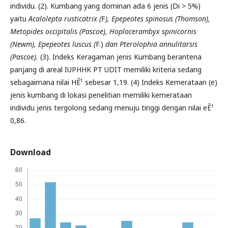
individu. (2). Kumbang yang dominan ada 6 jenis (Di > 5%)
yaitu
Acalolepta rusticatrix (
F
), Epepeotes spinosus (Thomson),
Metopides occipitalis (Pascoe), Hoplocerambyx spinicornis
(Newm), Epepeotes luscus (
F.)
dan Pterolophia annulitarsis
(Pascoe).
(3). Indeks Keragaman jenis Kumbang berantena
panjang di areal IUPHHK PT UDIT memiliki kriteria sedang
sebagaimana nilai HÊ¹ sebesar 1,19. (4) Indeks Kemerataan (e)
jenis kumbang di lokasi penelitian memiliki kemerataan
individu jenis tergolong sedang menuju tinggi dengan nilai eÊ¹
0,86.
Download