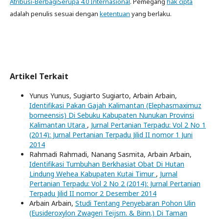
Atribusi-BerbagiSerupa 4.0 Internasional
. Pemegang
hak cipta
adalah penulis sesuai dengan
ketentuan
yang berlaku.
Artikel Terkait
Yunus Yunus, Sugiarto Sugiarto, Arbain Arbain,
Identifikasi Pakan Gajah Kalimantan (Elephasmaximuz
borneensis) Di Sebuku Kabupaten Nunukan Provinsi
Kalimantan Utara
,
Jurnal Pertanian Terpadu: Vol 2 No 1
(2014): Jurnal Pertanian Terpadu Jilid II nomor 1 Juni
2014
Rahmadi Rahmadi, Nanang Sasmita, Arbain Arbain,
Identifikasi Tumbuhan Berkhasiat Obat Di Hutan
Lindung Wehea Kabupaten Kutai Timur
,
Jurnal
Pertanian Terpadu: Vol 2 No 2 (2014): Jurnal Pertanian
Terpadu Jilid II nomor 2 Desember 2014
Arbain Arbain,
Studi Tentang Penyebaran Pohon Ulin
(Eusideroxylon Zwageri Teijsm. & Binn.) Di Taman