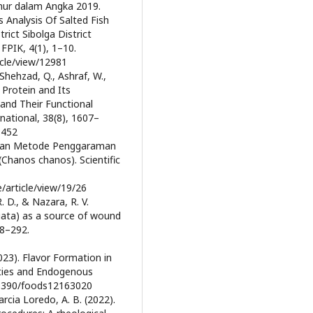
imur dalam Angka 2019.
s Analysis Of Salted Fish
rict Sibolga District
FPIK, 4(1), 1–10.
icle/view/12981
, Shehzad, Q., Ashraf, W.,
h Protein and Its
 and Their Functional
national, 38(8), 1607–
8452
ngan Metode Penggaraman
hanos chanos). Scientific
e/article/view/19/26
. D., & Nazara, R. V.
riata) as a source of wound
88–292.
 (2023). Flavor Formation in
ities and Endogenous
0.3390/foods12163020
arcia Loredo, A. B. (2022).