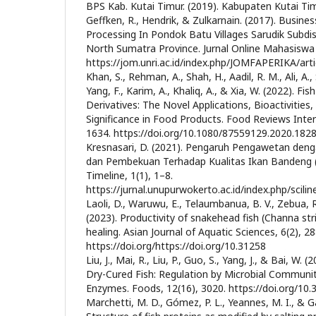
BPS Kab. Kutai Timur. (2019). Kabupaten Kutai T
Geffken, R., Hendrik, & Zulkarnain. (2017). Busines
Processing In Pondok Batu Villages Sarudik Subdist
North Sumatra Province. Jurnal Online Mahasiswa 
https://jom.unri.ac.id/index.php/JOMFAPERIKA/art
Khan, S., Rehman, A., Shah, H., Aadil, R. M., Ali, A.
Yang, F., Karim, A., Khaliq, A., & Xia, W. (2022). Fis
Derivatives: The Novel Applications, Bioactivities,
Significance in Food Products. Food Reviews Inter
1634. https://doi.org/10.1080/87559129.2020.182
Kresnasari, D. (2021). Pengaruh Pengawetan de
dan Pembekuan Terhadap Kualitas Ikan Bandeng (C
Timeline, 1(1), 1–8.
https://jurnal.unupurwokerto.ac.id/index.php/scilin
Laoli, D., Waruwu, E., Telaumbanua, B. V., Zebua, R
(2023). Productivity of snakehead fish (Channa st
healing. Asian Journal of Aquatic Sciences, 6(2), 2
https://doi.org/https://doi.org/10.31258
Liu, J., Mai, R., Liu, P., Guo, S., Yang, J., & Bai, W.
Dry-Cured Fish: Regulation by Microbial Commun
Enzymes. Foods, 12(16), 3020. https://doi.org/1
Marchetti, M. D., Gómez, P. L., Yeannes, M. I., & G