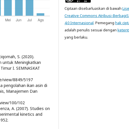
Ciptaan disebarluaskan di bawah
Lis
Creative Commons Atribusi-Berbagi
4.0 Internasional
. Pemegang
hak cipt
adalah penulis sesuai dengan
keten
yang berlaku.
stiqomah, S. (2020).
n untuk Meningkatkan
k Timur I. SEMNASKAT
cle/view/8849/5197
ha pengolahan ikan asin di
snis, Manajemen Dan
e/view/100/102
Glenza, A. (2007). Studies on
xperimental kinetics and
–952.