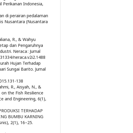
l Perikanan Indonesia,
kan di perairan pedalaman
pis Nusantara (Nusantara
aliana, R., & Wahyu
 Tetap dan Pengaruhnya
stri. Neraca : Jurnal
0.31334/neraca.v2i2.1488
 Curah Hujan Terhadap
ri Sungai Barito. Jurnal
.2015.131-138
ahmi, R., Aisyah, N., &
 on the Fish Resilience
ce and Engineering, 6(1),
A PRODUKSI TERHADAP
ING BUMBU KARNING
is), 2(1), 16–25.