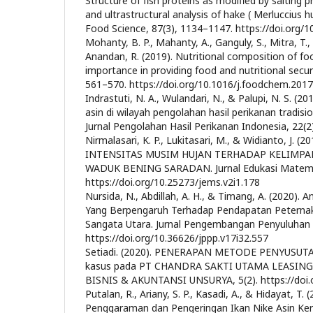
Structure of fish proteins as modified by salting p
and ultrastructural analysis of hake ( Merluccius hub
Food Science, 87(3), 1134–1147. https://doi.org/
Mohanty, B. P., Mahanty, A., Ganguly, S., Mitra, T.
Anandan, R. (2019). Nutritional composition of foo
importance in providing food and nutritional secur
561–570. https://doi.org/10.1016/j.foodchem.2017
Indrastuti, N. A., Wulandari, N., & Palupi, N. S. (20
asin di wilayah pengolahan hasil perikanan tradis
Jurnal Pengolahan Hasil Perikanan Indonesia, 22(2
Nirmalasari, K. P., Lukitasari, M., & Widianto, J. 
INTENSITAS MUSIM HUJAN TERHADAP KELIMP
WADUK BENING SARADAN. Jurnal Edukasi Matemati
https://doi.org/10.25273/jems.v2i1.178
Nursida, N., Abdillah, A. H., & Timang, A. (2020). 
Yang Berpengaruh Terhadap Pendapatan Peterna
Sangata Utara. Jurnal Pengembangan Penyuluhan P
https://doi.org/10.36626/jppp.v17i32.557
Setiadi. (2020). PENERAPAN METODE PENYUSUTA
kasus pada PT CHANDRA SAKTI UTAMA LEASING 
BISNIS & AKUNTANSI UNSURYA, 5(2). https://doi.o
Putalan, R., Ariany, S. P., Kasadi, A., & Hidayat, T.
Penggaraman dan Pengeringan Ikan Nike Asin Ke