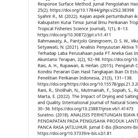
Response Surface Method. Jurnal Pengolahan Hasi
25(2). https://doi.org/10.17844/jphpi.v25i2.38398
Syahrir R., M. (2022). Kajian aspek pertumbuhan i
Kabupaten Kutai Timur. Jurnal Ilmu Perikanan Tro
Tropical Fisheries Science Journal), 1(1), 8–13.
https://doi.org/10.30872/jipt.v1i1.411
Rahmawaty, A., Pantjolo Giningroem, D. S. W., Vik
Setyawati, N. (2021). Analisis Penyusutan Aktiva
Terhadap Laba Perusahaan pada PT Aneka Gas Indu
Akuntansi Terapan, 2(2), 92–98. https://doi.org/1
Rais, A. H., Rupawan, & Herlan. (2015). Pengaruh
Kondisi Perairan Dan Hasil Tangkapan Ikan Di Estua
Penelitian Perikanan Indonesia, 21(3), 131–138.
https://doi.org/https://doi.org/10.15578/jppi.21.3
Rani, R., Sholihah, N., Mutmainah, F., Sopiah, S., R
Marta, E. (2022). The Impact of Drying and Salting
and Quality. International Journal of Natural Scien
30–36. https://doi.org/10.23887/ijnse.v6i1.41473
Suratno. (2018). ANALISIS PERHITUNGAN BIAY
PENDAPATAN PADA PENGUSAHA PRODUK LANT
PANCA RASA JATILUHUR. Jurnal E-Bis (Ekonomi-Bisn
https://doi.org/10.37339/e-bis.v2i1.81