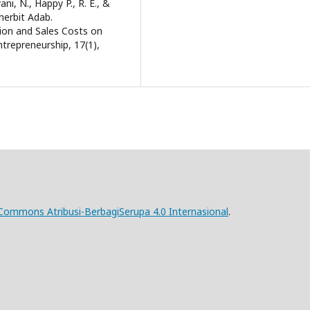
ni, N., Happy P., R. E., &
enerbit Adab.
ction and Sales Costs on
ntrepreneurship, 17(1),
 Commons Atribusi-BerbagiSerupa 4.0 Internasional
.