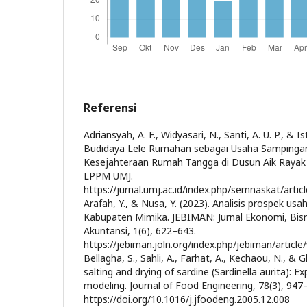
Referensi
Adriansyah, A. F., Widyasari, N., Santi, A. U. P., & I
Budidaya Lele Rumahan sebagai Usaha Sampinga
Kesejahteraan Rumah Tangga di Dusun Aik Raya
LPPM UMJ.
https://jurnal.umj.ac.id/index.php/semnaskat/arti
Arafah, Y., & Nusa, Y. (2023). Analisis prospek usa
Kabupaten Mimika. JEBIMAN: Jurnal Ekonomi, Bi
Akuntansi, 1(6), 622–643.
https://jebiman.joln.org/index.php/jebiman/articl
Bellagha, S., Sahli, A., Farhat, A., Kechaou, N., & 
salting and drying of sardine (Sardinella aurita): E
modeling. Journal of Food Engineering, 78(3), 947
https://doi.org/10.1016/j.jfoodeng.2005.12.008