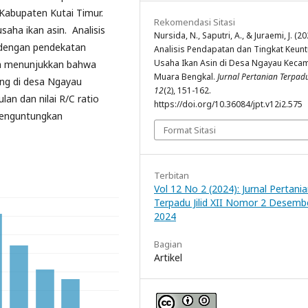
abupaten Kutai Timur.
Rekomendasi Sitasi
aha ikan asin. Analisis
Nursida, N., Saputri, A., & Juraemi, J. (20
f dengan pendekatan
Analisis Pendapatan dan Tingkat Keun
Usaha Ikan Asin di Desa Ngayau Keca
ian menunjukkan bahwa
Muara Bengkal.
Jurnal Pertanian Terpad
ing di desa Ngayau
12
(2), 151-162.
an dan nilai R/C ratio
https://doi.org/10.36084/jpt.v12i2.575
menguntungkan
Format Sitasi
Terbitan
Vol 12 No 2 (2024): Jurnal Pertani
Terpadu Jilid XII Nomor 2 Desemb
2024
Bagian
Artikel