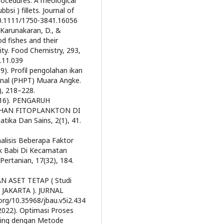
rocedures: A rheological
bsi ) fillets. Journal of
10.1111/1750-3841.16056
, Karunakaran, D., &
d fishes and their
ity. Food Chemistry, 293,
.11.039
19). Profil pengolahan ikan
ional (PHPT) Muara Angke.
), 218–228.
(2016). PENGARUH
AHAN FITOPLANKTON DI
ka Dan Sains, 2(1), 41.
Analisis Beberapa Faktor
k Babi Di Kecamatan
ertanian, 17(32), 184.
N ASET TETAP ( Studi
JAKARTA ). JURNAL
rg/10.35968/jbau.v5i2.434
 (2022). Optimasi Proses
ring dengan Metode