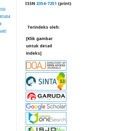
ISSN
2354-7251
(print)
ensi
Serupa
a
Terindeks oleh:
tuan
[Klik gambar
untuk detail
indeks]