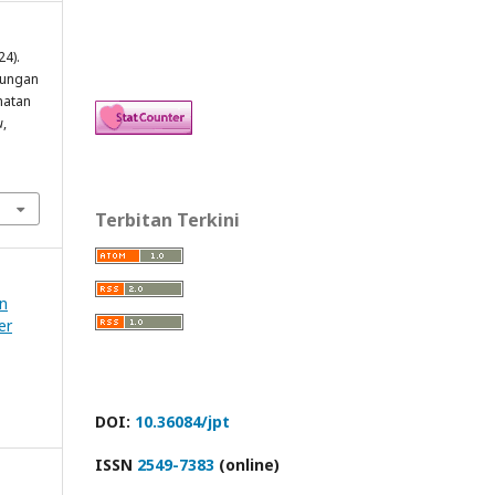
24).
tungan
matan
u
,
Terbitan Terkini
an
er
DOI:
10.36084/jpt
ISSN
2549-7383
(online)