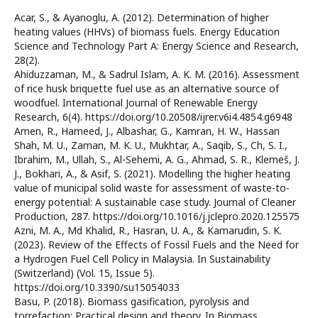
Acar, S., & Ayanoglu, A. (2012). Determination of higher
heating values (HHVs) of biomass fuels. Energy Education
Science and Technology Part A: Energy Science and Research,
28(2).
Ahiduzzaman, M., & Sadrul Islam, A. K. M. (2016). Assessment
of rice husk briquette fuel use as an alternative source of
woodfuel. International Journal of Renewable Energy
Research, 6(4). https://doi.org/10.20508/ijrer.v6i4.4854.g6948
Amen, R., Hameed, J., Albashar, G., Kamran, H. W., Hassan
Shah, M. U., Zaman, M. K. U., Mukhtar, A., Saqib, S., Ch, S. I.,
Ibrahim, M., Ullah, S., Al-Sehemi, A. G., Ahmad, S. R., Klemeš, J.
J., Bokhari, A., & Asif, S. (2021). Modelling the higher heating
value of municipal solid waste for assessment of waste-to-
energy potential: A sustainable case study. Journal of Cleaner
Production, 287. https://doi.org/10.1016/j.jclepro.2020.125575
Azni, M. A., Md Khalid, R., Hasran, U. A., & Kamarudin, S. K.
(2023). Review of the Effects of Fossil Fuels and the Need for
a Hydrogen Fuel Cell Policy in Malaysia. In Sustainability
(Switzerland) (Vol. 15, Issue 5).
https://doi.org/10.3390/su15054033
Basu, P. (2018). Biomass gasification, pyrolysis and
torrefaction: Practical design and theory. In Biomass