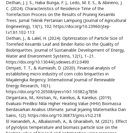
Dethan, J. J. S., Haba Bunga, F. J., Ledo, M. E. S., & Abineno, J.
C. (2024). Characteristics of Residence Time of the
Torrefaction Process on the Results of Pruning Kesambi
Trees. Jurnal Teknik Pertanian Lampung (Journal of Agricultural
Engineering), 13(1), 102. https://doi.org/10.23960/jtep-
l.v13i1.102-113
Dethan, J., & Lalel, H. (2024). Optimization of Particle Size of
Torrefied Kesambi Leaf and Binder Ratio on the Quality of
Biobriquettes. Journal of Sustainable Development of Energy,
Water and Environment Systems, 12(1), 1–21.
https://doi.org/10.13044/j.sdewes.d12.0490
Dimyati, T. T., & Kurniasih, D. (2020). Financial analysis of
establishing micro industry of corn cobs briquettes in
Majalengka Regency. International Journal of Renewable
Energy Research, 10(1).
https://doi.org/10.20508/ijrer.v10i1.10382.g7856
Dirgantara, M., Kristian, N., Karelius, & Karelius. (2019).
Evaluasi Prediksi Nilai Higher Heating Value (HHV) Biomassa
Berdasarkan Analisis Ultimate. Jurnal Jejaring Matematika Dan
Sains, 1(2). https://doi.org/10.36873/jjms.v1i2.218
El Hanandeh, A., Albalasmeh, A., & Gharaibeh, M. (2021). Effect
of pyrolysis temperature and biomass particle size on the