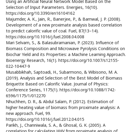
Using an Artificial Neural Network Model Based on the
Selection of Input Parameters. Energies, 16(10).
https://doi.org/10.3390/en16104162
Majumder, A. K., Jain, R., Banerjee, P., & Barnwal, J. P. (2008).
Development of a new proximate analysis based correlation
to predict calorific value of coal. Fuel, 87(13–14).
https://doi.org/10.1016/j.fuel.2008.04.008
Mari Selvam, S., & Balasubramanian, P. (2023). Influence of
Biomass Composition and Microwave Pyrolysis Conditions on
Biochar Yield and its Properties: a Machine Learning Approach.
Bioenergy Research, 16(1). https://doi.org/10.1007/s12155-
022-10447-9
Musabbikhah, Saptoadi, H., Subarmono, & Wibisono, M. A.
(2019). Analysis and Selection of the Best Model of Biomass
Briquette Based on Calorific Value. Journal of Physics:
Conference Series, 1175(1). https://doi.org/10.1088/1742-
6596/1175/1/012270
Nhuchhen, D. R., & Abdul Salam, P. (2012). Estimation of
higher heating value of biomass from proximate analysis: A
new approach. Fuel, 99.
https://doi.org/10.1016/j.fuel.2012.04.015
Parikh, J., Channiwala, S. A., & Ghosal, G. K. (2005). A
correlation for calculating HHV from proximate analysis of