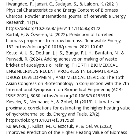
Hwangdee, P., Jansiri, C., Sudajan, S., & Laloon, K. (2021).
Physical Characteristics and Energy Content of Biomass
Charcoal Powder. International Journal of Renewable Energy
Research, 11(1).
https://doi.org/10.20508/ijrer.v11i1.11658.g8122
Kartal, F., & Özveren, U. (2022). Prediction of torrefied
biomass properties from raw biomass. Renewable Energy,
182. https://doi.org/10.1016/j.renene.2021.10.042
Kette, A. U. S., Dethan, J. J. S., Bunga, F. J. H., Banfatin, N., &
Purwadi, R. (2024). Adding adhesive on making of waste
bricket of eucalyptus oil refining. THE 7TH BIOMEDICAL
ENGINEERING’S RECENT PROGRESS IN BIOMATERIALS,
DRUGS DEVELOPMENT, AND MEDICAL DEVICES: The 15th
Asian Congress on Biotechnology in Conjunction with the 7th
International Symposium on Biomedical Engineering (ACB-
ISBE 2022), 3080. https://doi.org/10.1063/5.0195318
Kieseler, S., Neubauer, Y., & Zobel, N. (2013). Ultimate and
proximate correlations for estimating the higher heating value
of hydrothermal solids. Energy and Fuels, 27(2).
https://doi.org/10.1021/ef301752d
Kujawska, J., Kulisz, M., Oleszczuk, P., & Cel, W. (2023).
Improved Prediction of the Higher Heating Value of Biomass