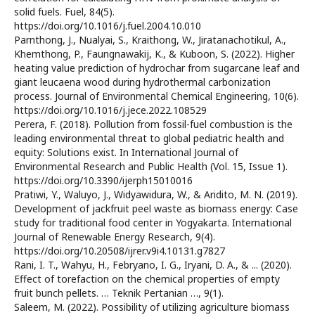
solid fuels. Fuel, 84(5).
https://doi.org/10.1016/j.fuel.2004.10.010
Parnthong, J., Nualyai, S., Kraithong, W., Jiratanachotikul, A.,
Khemthong, P., Faungnawakij, K., & Kuboon, S. (2022). Higher
heating value prediction of hydrochar from sugarcane leaf and
giant leucaena wood during hydrothermal carbonization
process. Journal of Environmental Chemical Engineering, 10(6).
https://doi.org/10.1016/j.jece.2022.108529
Perera, F. (2018). Pollution from fossil-fuel combustion is the
leading environmental threat to global pediatric health and
equity: Solutions exist. In International Journal of
Environmental Research and Public Health (Vol. 15, Issue 1).
https://doi.org/10.3390/ijerph15010016
Pratiwi, Y., Waluyo, J., Widyawidura, W., & Aridito, M. N. (2019).
Development of jackfruit peel waste as biomass energy: Case
study for traditional food center in Yogyakarta. International
Journal of Renewable Energy Research, 9(4).
https://doi.org/10.20508/ijrer.v9i4.10131.g7827
Rani, I. T., Wahyu, H., Febryano, I. G., Iryani, D. A., & ... (2020).
Effect of torefaction on the chemical properties of empty
fruit bunch pellets. … Teknik Pertanian …, 9(1).
Saleem, M. (2022). Possibility of utilizing agriculture biomass