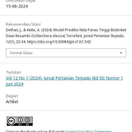
Diterbitkan sejak
15-06-2024
Rekomendasi Sitasi
Dethan, J., & Kette, A. (2024). Model Prediksi Nilai Panas Tinggi Biobriket
Daun Kesambi (Schleichera oleosa) Torrefied.
Jurnal Pertanian Terpadu
,
12
(1), 23-34. https://doi.org/10.36084/jpt.v12i1.543
Format Sitasi
Terbitan
Vol 12 No 1 (2024): Jurnal Pertanian Terpadu Jilid XII Nomor 1
Juni 2024
Bagian
Artikel
Ciptaan disebarluaskan di bawah
Lisensi Creative Commons