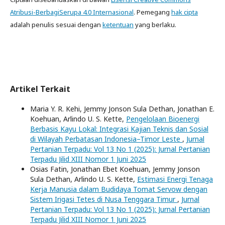
Atribusi-BerbagiSerupa 4.0 Internasional
. Pemegang
hak cipta
adalah penulis sesuai dengan
ketentuan
yang berlaku.
Artikel Terkait
Maria Y. R. Kehi, Jemmy Jonson Sula Dethan, Jonathan E.
Koehuan, Arlindo U. S. Kette,
Pengelolaan Bioenergi
Berbasis Kayu Lokal: Integrasi Kajian Teknis dan Sosial
di Wilayah Perbatasan Indonesia–Timor Leste
,
Jurnal
Pertanian Terpadu: Vol 13 No 1 (2025): Jurnal Pertanian
Terpadu Jilid XIII Nomor 1 Juni 2025
Osias Fatin, Jonathan Ebet Koehuan, Jemmy Jonson
Sula Dethan, Arlindo U. S. Kette,
Estimasi Energi Tenaga
Kerja Manusia dalam Budidaya Tomat Servow dengan
Sistem Irigasi Tetes di Nusa Tenggara Timur
,
Jurnal
Pertanian Terpadu: Vol 13 No 1 (2025): Jurnal Pertanian
Terpadu Jilid XIII Nomor 1 Juni 2025