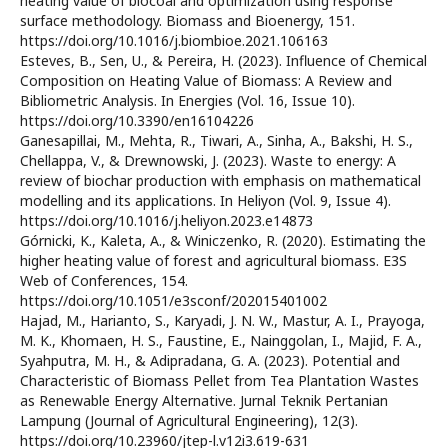
heating value of biocoal and optimization using response
surface methodology. Biomass and Bioenergy, 151.
https://doi.org/10.1016/j.biombioe.2021.106163
Esteves, B., Sen, U., & Pereira, H. (2023). Influence of Chemical
Composition on Heating Value of Biomass: A Review and
Bibliometric Analysis. In Energies (Vol. 16, Issue 10).
https://doi.org/10.3390/en16104226
Ganesapillai, M., Mehta, R., Tiwari, A., Sinha, A., Bakshi, H. S.,
Chellappa, V., & Drewnowski, J. (2023). Waste to energy: A
review of biochar production with emphasis on mathematical
modelling and its applications. In Heliyon (Vol. 9, Issue 4).
https://doi.org/10.1016/j.heliyon.2023.e14873
Górnicki, K., Kaleta, A., & Winiczenko, R. (2020). Estimating the
higher heating value of forest and agricultural biomass. E3S
Web of Conferences, 154.
https://doi.org/10.1051/e3sconf/202015401002
Hajad, M., Harianto, S., Karyadi, J. N. W., Mastur, A. I., Prayoga,
M. K., Khomaen, H. S., Faustine, E., Nainggolan, I., Majid, F. A.,
Syahputra, M. H., & Adipradana, G. A. (2023). Potential and
Characteristic of Biomass Pellet from Tea Plantation Wastes
as Renewable Energy Alternative. Jurnal Teknik Pertanian
Lampung (Journal of Agricultural Engineering), 12(3).
https://doi.org/10.23960/jtep-l.v12i3.619-631