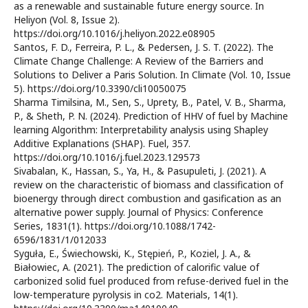
as a renewable and sustainable future energy source. In
Heliyon (Vol. 8, Issue 2).
https://doi.org/10.1016/j.heliyon.2022.e08905
Santos, F. D., Ferreira, P. L., & Pedersen, J. S. T. (2022). The
Climate Change Challenge: A Review of the Barriers and
Solutions to Deliver a Paris Solution. In Climate (Vol. 10, Issue
5). https://doi.org/10.3390/cli10050075
Sharma Timilsina, M., Sen, S., Uprety, B., Patel, V. B., Sharma,
P., & Sheth, P. N. (2024). Prediction of HHV of fuel by Machine
learning Algorithm: Interpretability analysis using Shapley
Additive Explanations (SHAP). Fuel, 357.
https://doi.org/10.1016/j.fuel.2023.129573
Sivabalan, K., Hassan, S., Ya, H., & Pasupuleti, J. (2021). A
review on the characteristic of biomass and classification of
bioenergy through direct combustion and gasification as an
alternative power supply. Journal of Physics: Conference
Series, 1831(1). https://doi.org/10.1088/1742-
6596/1831/1/012033
Syguła, E., Świechowski, K., Stępień, P., Koziel, J. A., &
Białowiec, A. (2021). The prediction of calorific value of
carbonized solid fuel produced from refuse-derived fuel in the
low-temperature pyrolysis in co2. Materials, 14(1).