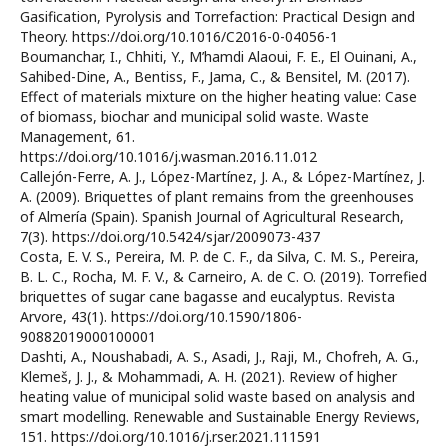
Gasification, Pyrolysis and Torrefaction: Practical Design and
Theory. https://doi.org/10.1016/C2016-0-04056-1
Boumanchar, I., Chhiti, Y., M’hamdi Alaoui, F. E., El Ouinani, A.,
Sahibed-Dine, A., Bentiss, F., Jama, C., & Bensitel, M. (2017).
Effect of materials mixture on the higher heating value: Case
of biomass, biochar and municipal solid waste. Waste
Management, 61.
https://doi.org/10.1016/j.wasman.2016.11.012
Callejón-Ferre, A. J., López-Martínez, J. A., & López-Martínez, J.
A. (2009). Briquettes of plant remains from the greenhouses
of Almería (Spain). Spanish Journal of Agricultural Research,
7(3). https://doi.org/10.5424/sjar/2009073-437
Costa, E. V. S., Pereira, M. P. de C. F., da Silva, C. M. S., Pereira,
B. L. C., Rocha, M. F. V., & Carneiro, A. de C. O. (2019). Torrefied
briquettes of sugar cane bagasse and eucalyptus. Revista
Arvore, 43(1). https://doi.org/10.1590/1806-
90882019000100001
Dashti, A., Noushabadi, A. S., Asadi, J., Raji, M., Chofreh, A. G.,
Klemeš, J. J., & Mohammadi, A. H. (2021). Review of higher
heating value of municipal solid waste based on analysis and
smart modelling. Renewable and Sustainable Energy Reviews,
151. https://doi.org/10.1016/j.rser.2021.111591