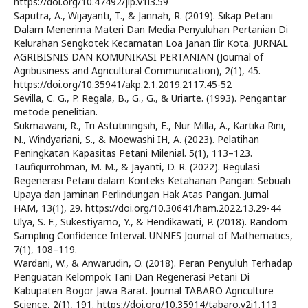
https://doi.org/10.47492/jip.v1i3.59
Saputra, A., Wijayanti, T., & Jannah, R. (2019). Sikap Petani
Dalam Menerima Materi Dan Media Penyuluhan Pertanian Di
Kelurahan Sengkotek Kecamatan Loa Janan Ilir Kota. JURNAL
AGRIBISNIS DAN KOMUNIKASI PERTANIAN (Journal of
Agribusiness and Agricultural Communication), 2(1), 45.
https://doi.org/10.35941/akp.2.1.2019.2117.45-52
Sevilla, C. G., P. Regala, B., G., G., & Uriarte. (1993). Pengantar
metode penelitian.
Sukmawani, R., Tri Astutiningsih, E., Nur Milla, A., Kartika Rini,
N., Windyariani, S., & Moewashi IH, A. (2023). Pelatihan
Peningkatan Kapasitas Petani Milenial. 5(1), 113–123.
Taufiqurrohman, M. M., & Jayanti, D. R. (2022). Regulasi
Regenerasi Petani dalam Konteks Ketahanan Pangan: Sebuah
Upaya dan Jaminan Perlindungan Hak Atas Pangan. Jurnal
HAM, 13(1), 29. https://doi.org/10.30641/ham.2022.13.29-44
Ulya, S. F., Sukestiyarno, Y., & Hendikawati, P. (2018). Random
Sampling Confidence Interval. UNNES Journal of Mathematics,
7(1), 108–119.
Wardani, W., & Anwarudin, O. (2018). Peran Penyuluh Terhadap
Penguatan Kelompok Tani Dan Regenerasi Petani Di
Kabupaten Bogor Jawa Barat. Journal TABARO Agriculture
Science, 2(1), 191. https://doi.org/10.35914/tabaro.v2i1.113