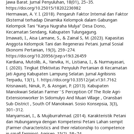
Jawa Barat. Jurnal Penyuluhan, 18(01), 25–35.
https://doi.org/10.25015/18202236982
Hermawan, A. Y. I. (2018). Pengaruh Faktor Internal dan Faktor
Eksternal terhadap Dinamika Kelompok dalam Gabungan
Kelompok Tani “Karya Nugraha Mulya” Desa Dono,
Kecamatan Sendang, Kabupaten Tulungagung.
Irnawati, I., Aisa Lamane, S., & Zainal S, M. (2023). Kapasitas
Anggota Kelompok Tani dan Regenerasi Petani. Jurnal Sosial
Ekonomi Pertanian, 19(3), 259–274.
https://doi.org/10.20956/jsep.v19i3.26459
Kardiana, Mutolib, A., Yanvika, H., Listiana, I., & Nurmayasari,
I. (2020). Tingkat Efektivitas Penyuluh Pertanian di Kecamatan
Jati Agung Kabupaten Lampung Selatan. Jurnal Agribisnis
Terpadu, 13(1), 1. https://doi.org/10.33512/jat.v13i1.7162
Krisnawati, Ninuk, P., & Asngari, P. (2013). Kabupaten
Manokwari Selatan Farmer ’ S Perception Of The Role Agri-
Extensionworker In Sidomulyo And Muari Village , Oransbari
Sub-District , South Of Manokwari. Sosio Konsepsia, 3(3),
301–312.
Manyamsari, I., & Mujiburrahmad. (2014). Karakteristik Petani
dan Hubungannya dengan Kompetensi Petani Lahan sempit
(Farmer characteristics and their relationship to competence
in small farming). Agrisep, 15(2), 58–74.