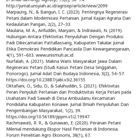
http://jurnal.unsyiah.ac.id/agrisep/article/view/2099
Marpaung, N., & Bangun, I. C. (2023). Pentingnya Regenerasi
Petani dalam Modernisasi Pertanian. Jurnal Kajian Agraria Dan
Kedaulatan Pangan, 2(2), 27–33.
Maulana, M. A., Arifuddin, Maryam, & Indrawati, N. (2019).
Hubungan Antara Efektivitas Penyuluhan Dengan Produksi
Padi Dikecamatan Pattallassang, Kabupaten Takalar. Jurnal
Etika Demokrasi Pendidikan Pancasila Dan Kewarganegaraan,
4(1), 591–603. www.unismuh.ac.id
Nurfalah, A. (2021). Makna Waris Masyarakat Jawa Dalam
Regenerasi Petani (Studi Kasus Petani Desa Singgahan,
Ponorogo). Jurnal Adat Dan Budaya Indonesia, 3(2), 54–57.
https://doi.org/10.23887/jabi.v3i2.36155
Oktafiani, O., Sidu, D., & Salahuddin, S. (2021). Efektivitas
Peran Penyuluh Pertanian dan Produktivitas Kerja Petani pada
Usahatani Padi Sawah di Desa Ambuulanu Kecamatan
Pondidaha Kabupaten Konawe. Jurnal Ilmiah Penyuluhan Dan
Pengembangan Masyarakat, 1(2), 39.
https://doi.org/10.56189/jippm.v1i2.19947
Rachmawati, R. R., & Gunawan, E. (2020). Peranan Petani
Milenial mendukung Ekspor Hasil Pertanian di Indonesia.
Forum Penelitian Agro Ekonomi, 38(1), 67.