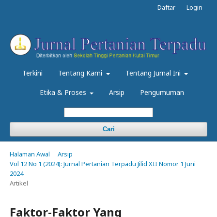
Daftar
Login
Terkini
Tentang Kami
Tentang Jurnal Ini
Etika & Proses
Arsip
Pengumuman
Cari
Halaman Awal
Arsip
Vol 12 No 1 (2024): Jurnal Pertanian Terpadu Jilid XII Nomor 1 Juni
2024
Artikel
Faktor-Faktor Yang