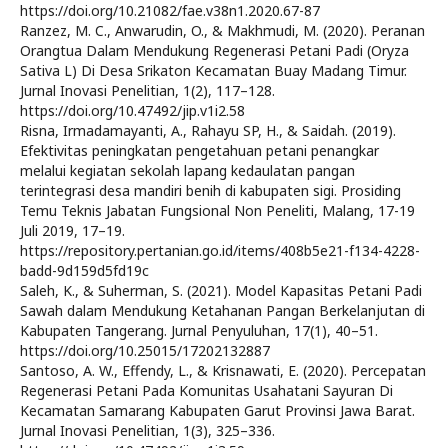
https://doi.org/10.21082/fae.v38n1.2020.67-87
Ranzez, M. C., Anwarudin, O., & Makhmudi, M. (2020). Peranan
Orangtua Dalam Mendukung Regenerasi Petani Padi (Oryza
Sativa L) Di Desa Srikaton Kecamatan Buay Madang Timur.
Jurnal Inovasi Penelitian, 1(2), 117–128.
https://doi.org/10.47492/jip.v1i2.58
Risna, Irmadamayanti, A., Rahayu SP, H., & Saidah. (2019).
Efektivitas peningkatan pengetahuan petani penangkar
melalui kegiatan sekolah lapang kedaulatan pangan
terintegrasi desa mandiri benih di kabupaten sigi. Prosiding
Temu Teknis Jabatan Fungsional Non Peneliti, Malang, 17-19
Juli 2019, 17–19.
https://repository.pertanian.go.id/items/408b5e21-f134-4228-
badd-9d159d5fd19c
Saleh, K., & Suherman, S. (2021). Model Kapasitas Petani Padi
Sawah dalam Mendukung Ketahanan Pangan Berkelanjutan di
Kabupaten Tangerang. Jurnal Penyuluhan, 17(1), 40–51.
https://doi.org/10.25015/17202132887
Santoso, A. W., Effendy, L., & Krisnawati, E. (2020). Percepatan
Regenerasi Petani Pada Komunitas Usahatani Sayuran Di
Kecamatan Samarang Kabupaten Garut Provinsi Jawa Barat.
Jurnal Inovasi Penelitian, 1(3), 325–336.