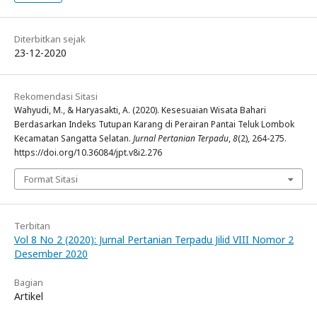
Diterbitkan sejak
23-12-2020
Rekomendasi Sitasi
Wahyudi, M., & Haryasakti, A. (2020). Kesesuaian Wisata Bahari
Berdasarkan Indeks Tutupan Karang di Perairan Pantai Teluk Lombok
Kecamatan Sangatta Selatan.
Jurnal Pertanian Terpadu
,
8
(2), 264-275.
https://doi.org/10.36084/jpt.v8i2.276
Format Sitasi
Terbitan
Vol 8 No 2 (2020): Jurnal Pertanian Terpadu Jilid VIII Nomor 2
Desember 2020
Bagian
Artikel