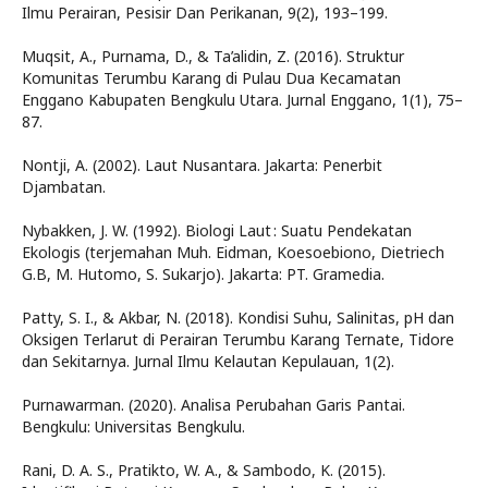
Ilmu Perairan, Pesisir Dan Perikanan, 9(2), 193–199.
Muqsit, A., Purnama, D., & Ta’alidin, Z. (2016). Struktur
Komunitas Terumbu Karang di Pulau Dua Kecamatan
Enggano Kabupaten Bengkulu Utara. Jurnal Enggano, 1(1), 75–
87.
Nontji, A. (2002). Laut Nusantara. Jakarta: Penerbit
Djambatan.
Nybakken, J. W. (1992). Biologi Laut : Suatu Pendekatan
Ekologis (terjemahan Muh. Eidman, Koesoebiono, Dietriech
G.B, M. Hutomo, S. Sukarjo). Jakarta: PT. Gramedia.
Patty, S. I., & Akbar, N. (2018). Kondisi Suhu, Salinitas, pH dan
Oksigen Terlarut di Perairan Terumbu Karang Ternate, Tidore
dan Sekitarnya. Jurnal Ilmu Kelautan Kepulauan, 1(2).
Purnawarman. (2020). Analisa Perubahan Garis Pantai.
Bengkulu: Universitas Bengkulu.
Rani, D. A. S., Pratikto, W. A., & Sambodo, K. (2015).