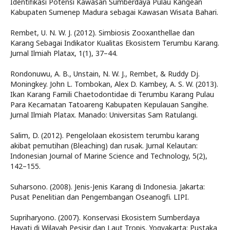
Identifikasi Potensi Kawasan Sumberdaya Pulau Kangean
Kabupaten Sumenep Madura sebagai Kawasan Wisata Bahari.
Rembet, U. N. W. J. (2012). Simbiosis Zooxanthellae dan
Karang Sebagai Indikator Kualitas Ekosistem Terumbu Karang.
Jurnal Ilmiah Platax, 1(1), 37–44.
Rondonuwu, A. B., Unstain, N. W. J., Rembet, & Ruddy Dj.
Moningkey. John L. Tombokan, Alex D. Kambey, A. S. W. (2013).
Ikan Karang Famili Chaetodontidae di Terumbu Karang Pulau
Para Kecamatan Tatoareng Kabupaten Kepulauan Sangihe.
Jurnal Ilmiah Platax. Manado: Universitas Sam Ratulangi.
Salim, D. (2012). Pengelolaan ekosistem terumbu karang
akibat pemutihan (Bleaching) dan rusak. Jurnal Kelautan:
Indonesian Journal of Marine Science and Technology, 5(2),
142–155.
Suharsono. (2008). Jenis-Jenis Karang di Indonesia. Jakarta:
Pusat Penelitian dan Pengembangan Oseanogfi. LIPI.
Supriharyono. (2007). Konservasi Ekosistem Sumberdaya
Hayati di Wilayah Pesisir dan Laut Tropis. Yogyakarta: Pustaka