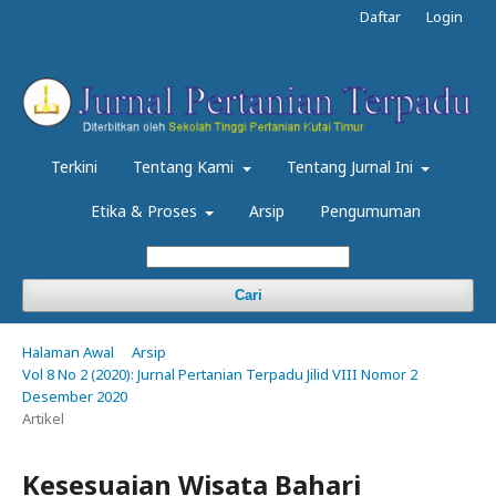
Daftar
Login
Terkini
Tentang Kami
Tentang Jurnal Ini
Etika & Proses
Arsip
Pengumuman
Cari
Halaman Awal
Arsip
Vol 8 No 2 (2020): Jurnal Pertanian Terpadu Jilid VIII Nomor 2
Desember 2020
Artikel
Kesesuaian Wisata Bahari