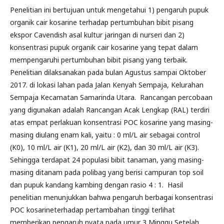
Penelitian ini bertujuan untuk mengetahui 1) pengaruh pupuk
organik cair kosarine terhadap pertumbuhan bibit pisang
ekspor Cavendish asal kultur jaringan di nurseri dan 2)
konsentrasi pupuk organik cair kosarine yang tepat dalam
mempengaruhi pertumbuhan bibit pisang yang terbaik.
Penelitian dilaksanakan pada bulan Agustus sampai Oktober
2017. di lokasi lahan pada Jalan Kenyah Sempaja, Kelurahan
Sempaja Kecamatan Samarinda Utara. Rancangan percobaan
yang digunakan adalah Rancangan Acak Lengkap (RAL) terdiri
atas empat perlakuan konsentrasi POC kosarine yang masing-
masing diulang enam kali, yaitu : 0 ml/L air sebagai control
(K0), 10 ml/L air (K1), 20 ml/L air (K2), dan 30 ml/L air (K3).
Sehingga terdapat 24 populasi bibit tanaman, yang masing-
masing ditanam pada polibag yang berisi campuran top soil
dan pupuk kandang kambing dengan rasio 4 : 1. Hasil
penelitian menunjukkan bahwa pengaruh berbagai konsentrasi
POC kosarineterhadap pertambahan tinggi terlihat
memberikan pengaruh nyata pada umur 3 Minggu Setelah