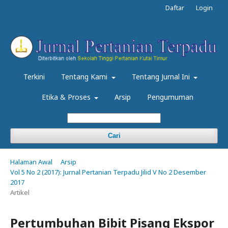
Daftar
Login
Terkini
Tentang Kami
Tentang Jurnal Ini
Etika & Proses
Arsip
Pengumuman
Cari
Halaman Awal
Arsip
Vol 5 No 2 (2017): Jurnal Pertanian Terpadu Jilid V No 2 Desember
2017
Artikel
Pertumbuhan Bibit Pisang Ekspor