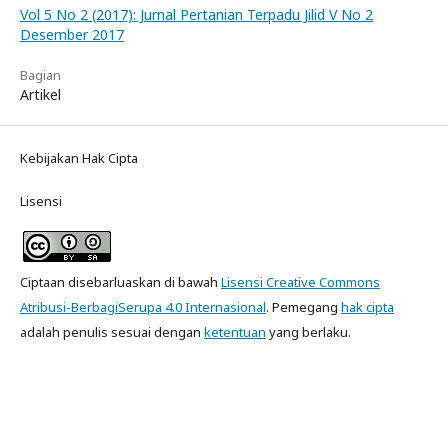
Vol 5 No 2 (2017): Jurnal Pertanian Terpadu Jilid V No 2
Desember 2017
Bagian
Artikel
Kebijakan Hak Cipta
Lisensi
Ciptaan disebarluaskan di bawah
Lisensi Creative Commons
Atribusi-BerbagiSerupa 4.0 Internasional
. Pemegang
hak cipta
adalah penulis sesuai dengan
ketentuan
yang berlaku.