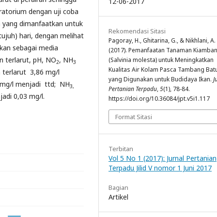
12-06-2017
oratorium dengan uji coba
 yang dimanfaatkan untuk
Rekomendasi Sitasi
tujuh) hari, dengan melihat
Pagoray, H., Ghitarina, G., & Nikhlani, A.
akan sebagai media
(2017). Pemanfaatan Tanaman Kiamba
n terlarut, pH, NO
, NH
(Salvinia molesta) untuk Meningkatkan
2
3
Kualitas Air Kolam Pasca Tambang Bat
n terlarut 3,86 mg/l
yang Digunakan untuk Budidaya Ikan.
J
 mg/l menjadi ttd; NH
3,
Pertanian Terpadu
,
5
(1), 78-84.
jadi 0,03 mg/l.
https://doi.org/10.36084/jpt.v5i1.117
Format Sitasi
Terbitan
Vol 5 No 1 (2017): Jurnal Pertanian
Terpadu Jilid V nomor 1 Juni 2017
Bagian
Artikel