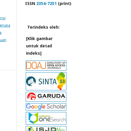
ISSN
2354-7251
(print)
ensi
Serupa
Terindeks oleh:
a
[Klik gambar
tuan
untuk detail
indeks]