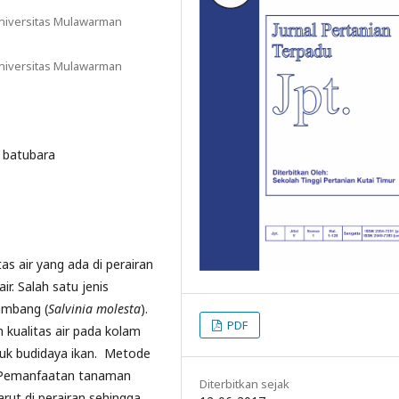
Universitas Mulawarman
Universitas Mulawarman
 batubara
 air yang ada di perairan
. Salah satu jenis
ambang (
Salvinia molesta
).
PDF
n kualitas air pada kolam
uk budidaya ikan. Metode
m. Pemanfaatan tanaman
Diterbitkan sejak
ut di perairan sehingga