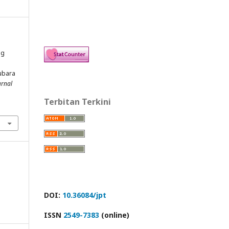
ng
ubara
urnal
Terbitan Terkini
DOI:
10.36084/jpt
ISSN
2549-7383
(online)