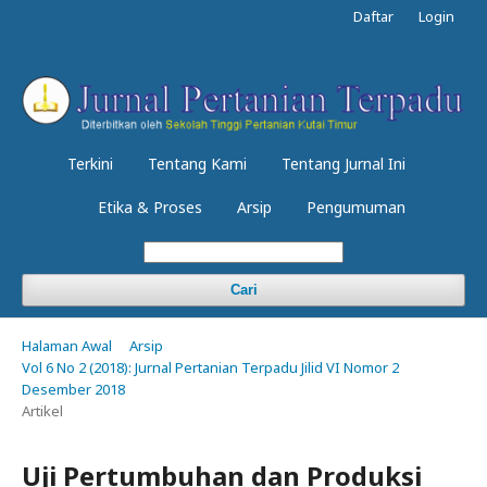
Daftar
Login
Terkini
Tentang Kami
Tentang Jurnal Ini
Etika & Proses
Arsip
Pengumuman
Cari
Halaman Awal
Arsip
Vol 6 No 2 (2018): Jurnal Pertanian Terpadu Jilid VI Nomor 2
Desember 2018
Artikel
Uji Pertumbuhan dan Produksi