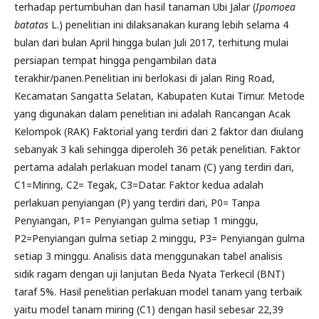
terhadap pertumbuhan dan hasil tanaman Ubi Jalar (
Ipomoea
batatas
L.) penelitian ini dilaksanakan kurang lebih selama 4
bulan dari bulan April hingga bulan Juli 2017, terhitung mulai
persiapan tempat hingga pengambilan data
terakhir/panen.Penelitian ini berlokasi di jalan Ring Road,
Kecamatan Sangatta Selatan, Kabupaten Kutai Timur. Metode
yang digunakan dalam penelitian ini adalah Rancangan Acak
Kelompok (RAK) Faktorial yang terdiri dari 2 faktor dan diulang
sebanyak 3 kali sehingga diperoleh 36 petak penelitian. Faktor
pertama adalah perlakuan model tanam (C) yang terdiri dari,
C1=Miring, C2= Tegak, C3=Datar. Faktor kedua adalah
perlakuan penyiangan (P) yang terdiri dari, P0= Tanpa
Penyiangan, P1= Penyiangan gulma setiap 1 minggu,
P2=Penyiangan gulma setiap 2 minggu, P3= Penyiangan gulma
setiap 3 minggu. Analisis data menggunakan tabel analisis
sidik ragam dengan uji lanjutan Beda Nyata Terkecil (BNT)
taraf 5%. Hasil penelitian perlakuan model tanam yang terbaik
yaitu model tanam miring (C1) dengan hasil sebesar 22,39