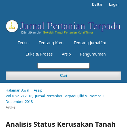
Daftar
Login
Terkini
Tentang Kami
Tentang Jurnal Ini
Etika & Proses
Arsip
Pengumuman
Cari
Halaman Awal
Arsip
Vol 6 No 2 (2018): Jurnal Pertanian Terpadu Jilid VI Nomor 2
Desember 2018
Artikel
Analisis Status Kerusakan Tanah