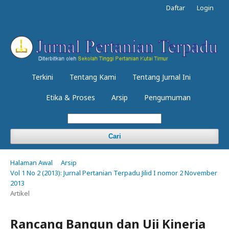
Daftar
Login
Terkini
Tentang Kami
Tentang Jurnal Ini
Etika & Proses
Arsip
Pengumuman
Cari
Halaman Awal
Arsip
Vol 1 No 2 (2013): Jurnal Pertanian Terpadu Jilid I nomor 2 November
2013
Artikel
Rancang Bangun dan Uji Kinerja