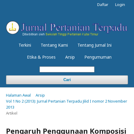
Daftar
Login
Terkini
Tentang Kami
Tentang Jurnal Ini
Etika & Proses
Arsip
Pengumuman
Cari
Halaman Awal
Arsip
Vol 1 No 2 (2013): Jurnal Pertanian Terpadu Jilid I nomor 2 November
2013
Artikel
Pengaruh Penggunaan Komposisi