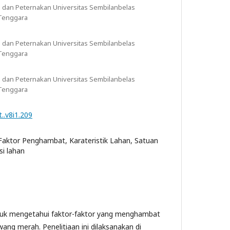
n dan Peternakan Universitas Sembilanbelas
 Tenggara
n dan Peternakan Universitas Sembilanbelas
 Tenggara
n dan Peternakan Universitas Sembilanbelas
 Tenggara
t..v8i1.209
ktor Penghambat, Karateristik Lahan, Satuan
i lahan
untuk mengetahui faktor-faktor yang menghambat
g merah. Penelitiaan ini dilaksanakan di