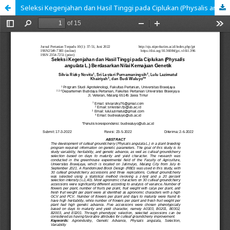
Seleksi Kegenjahan dan Hasil Tinggi pada Ciplukan (Physalis angulata L.) Berdasarkan Nilai Kemajuan Genetik