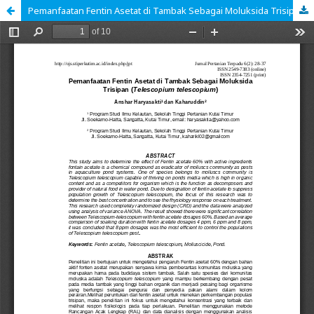
Pemanfaatan Fentin Asetat di Tambak Sebagai Moluksida Trisipan (Telescopium telescopium)