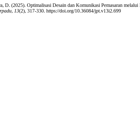
 Putra, D. (2025). Optimalisasi Desain dan Komunikasi Pemasaran mel
erpadu
,
13
(2), 317-330. https://doi.org/10.36084/jpt.v13i2.699