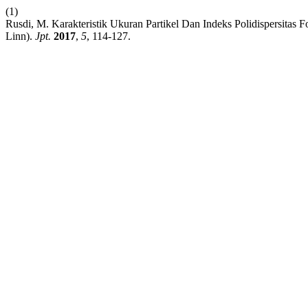
(1)
Rusdi, M. Karakteristik Ukuran Partikel Dan Indeks Polidispersita
Linn).
Jpt.
2017
,
5
, 114-127.