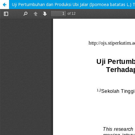
Uji Pertumbuhan dan Produksi Ubi Jalar (Ipomoea batatas L.