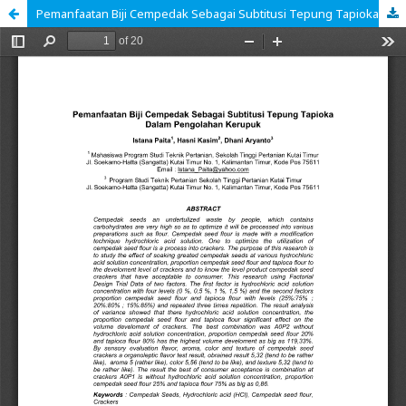
Pemanfaatan Biji Cempedak Sebagai Subtitusi Tepung Tapioka Dalam Pengolahan Kerupuk