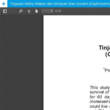
Tinjauan Nafsu Makan dan Sintasan Ikan Gurami (Osphronemus