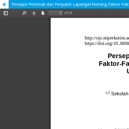
Persepsi Peternak dan Penyuluh LapanganTentang Faktor-Fakt