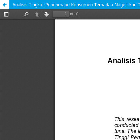
Analisis Tingkat Penerimaan Konsumen Terhadap Naget ikan T