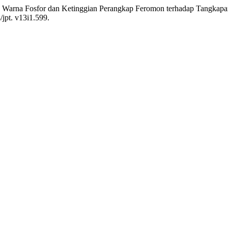
an Warna Fosfor dan Ketinggian Perangkap Feromon terhadap Tangkap
/jpt. v13i1.599.