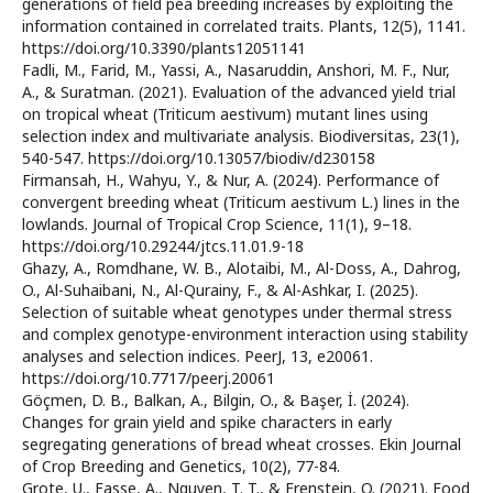
generations of field pea breeding increases by exploiting the
information contained in correlated traits. Plants, 12(5), 1141.
https://doi.org/10.3390/plants12051141
Fadli, M., Farid, M., Yassi, A., Nasaruddin, Anshori, M. F., Nur,
A., & Suratman. (2021). Evaluation of the advanced yield trial
on tropical wheat (Triticum aestivum) mutant lines using
selection index and multivariate analysis. Biodiversitas, 23(1),
540-547. https://doi.org/10.13057/biodiv/d230158
Firmansah, H., Wahyu, Y., & Nur, A. (2024). Performance of
convergent breeding wheat (Triticum aestivum L.) lines in the
lowlands. Journal of Tropical Crop Science, 11(1), 9–18.
https://doi.org/10.29244/jtcs.11.01.9-18
Ghazy, A., Romdhane, W. B., Alotaibi, M., Al-Doss, A., Dahrog,
O., Al-Suhaibani, N., Al-Qurainy, F., & Al-Ashkar, I. (2025).
Selection of suitable wheat genotypes under thermal stress
and complex genotype-environment interaction using stability
analyses and selection indices. PeerJ, 13, e20061.
https://doi.org/10.7717/peerj.20061
Göçmen, D. B., Balkan, A., Bilgin, O., & Başer, İ. (2024).
Changes for grain yield and spike characters in early
segregating generations of bread wheat crosses. Ekin Journal
of Crop Breeding and Genetics, 10(2), 77-84.
Grote, U., Fasse, A., Nguyen, T. T., & Erenstein, O. (2021). Food