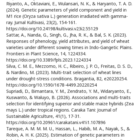
Riyanto, A., Oktaviani, E., Wulansari, N. K., & Haryanto, T. A. D.
(2024). Genetic parameters of yield component and yield in
M1 rice (Oryza sativa L.) generation irradiated with gamma-
ray. Jurnal Kultivasi, 23(2), 154-161.
https://doi.org/10.24198/kultivasi.v23i2.55129
Sattar, A., Nanda, G., Singh, G., Jha, R. K., & Bal, S. K. (2023).
Responses of phenology, yield attributes, and yield of wheat
varieties under different sowing times in Indo-Gangetic Plains.
Frontiers in Plant Science, 14, 1224334.
https://doi.org/10.3389/fpls.2023.1224334
Silva, C. M. E., Mezzomo, H. C., Ribeiro, J. P. O., Freitas, D. S. D.,
& Nardino, M. (2023). Multi-trait selection of wheat lines
under drought-stress conditions. Bragantia, 82, e20220254.
https://doi.org/10.1590/1678-4499.20220254
Supriadi, D., Bimantara, Y. M., Zendrato, Y. M., Widaryanto, E.,
Kuswanto, & Waluyo, B. (2026). Associations and multi-traits
selection for identifying superior and stable maize hybrids (Zea
mays L.) under tropical regions. Caraka Tani: Journal of
Sustainable Agriculture, 41(1), 17-31.
https://doi.org/10.20961/carakatani.v41i1.107896
Tareque, A. M. M. M. U., Hassan, L., Habib, M. A., Nayak, S., &
Robin, A. H. K. (2025). Estimation of genetic parameters in