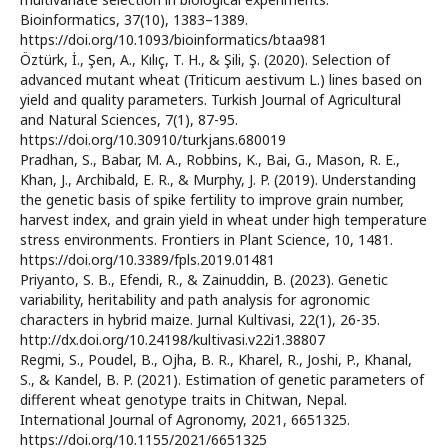
Bioinformatics, 37(10), 1383–1389.
https://doi.org/10.1093/bioinformatics/btaa981
Öztürk, İ., Şen, A., Kılıç, T. H., & Şili, Ş. (2020). Selection of
advanced mutant wheat (Triticum aestivum L.) lines based on
yield and quality parameters. Turkish Journal of Agricultural
and Natural Sciences, 7(1), 87-95.
https://doi.org/10.30910/turkjans.680019
Pradhan, S., Babar, M. A., Robbins, K., Bai, G., Mason, R. E.,
Khan, J., Archibald, E. R., & Murphy, J. P. (2019). Understanding
the genetic basis of spike fertility to improve grain number,
harvest index, and grain yield in wheat under high temperature
stress environments. Frontiers in Plant Science, 10, 1481.
https://doi.org/10.3389/fpls.2019.01481
Priyanto, S. B., Efendi, R., & Zainuddin, B. (2023). Genetic
variability, heritability and path analysis for agronomic
characters in hybrid maize. Jurnal Kultivasi, 22(1), 26-35.
http://dx.doi.org/10.24198/kultivasi.v22i1.38807
Regmi, S., Poudel, B., Ojha, B. R., Kharel, R., Joshi, P., Khanal,
S., & Kandel, B. P. (2021). Estimation of genetic parameters of
different wheat genotype traits in Chitwan, Nepal.
International Journal of Agronomy, 2021, 6651325.
https://doi.org/10.1155/2021/6651325