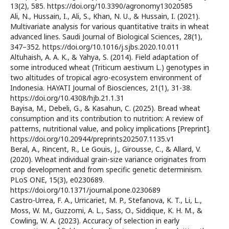
13(2), 585. https://doi.org/10.3390/agronomy13020585
Ali, N., Hussain, I., Ali, S., Khan, N. U., & Hussain, I. (2021).
Multivariate analysis for various quantitative traits in wheat
advanced lines. Saudi Journal of Biological Sciences, 28(1),
347–352. https://doi.org/10.1016/j.sjbs.2020.10.011
Altuhaish, A. A. K., & Yahya, S. (2014). Field adaptation of
some introduced wheat (Triticum aestivum L.) genotypes in
two altitudes of tropical agro-ecosystem environment of
Indonesia. HAYATI Journal of Biosciences, 21(1), 31-38.
https://doi.org/10.4308/hjb.21.1.31
Bayisa, M., Debeli, G., & Kasahun, C. (2025). Bread wheat
consumption and its contribution to nutrition: A review of
patterns, nutritional value, and policy implications [Preprint].
https://doi.org/10.20944/preprints202507.1135.v1
Beral, A., Rincent, R., Le Gouis, J., Girousse, C., & Allard, V.
(2020). Wheat individual grain-size variance originates from
crop development and from specific genetic determinism.
PLoS ONE, 15(3), e0230689.
https://doi.org/10.1371/journal.pone.0230689
Castro-Urrea, F. A., Urricariet, M. P., Stefanova, K. T., Li, L.,
Moss, W. M., Guzzomi, A. L., Sass, O., Siddique, K. H. M., &
Cowling, W. A. (2023). Accuracy of selection in early