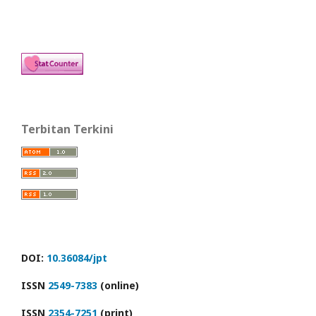
Terbitan Terkini
DOI:
10.36084/jpt
ISSN
2549-7383
(online)
ISSN
2354-7251
(print)