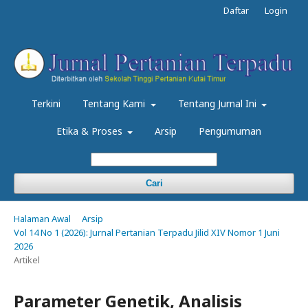
Daftar
Login
Terkini
Tentang Kami
Tentang Jurnal Ini
Etika & Proses
Arsip
Pengumuman
Cari
Halaman Awal
Arsip
Vol 14 No 1 (2026): Jurnal Pertanian Terpadu Jilid XIV Nomor 1 Juni
2026
Artikel
Parameter Genetik, Analisis