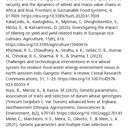
security and the dynamics of wheat and maize value chains in
Africa and Asia. Frontiers in Sustainable Food Systems, 4,
617009. https://doi.org/10.3389/fsufs.2020.617009
Kalaitzidis, A., Kadoglidou, K., Mylonas, I., Ghoghoberidze, S.,
Ninou, E., & Katsantonis, D. (2025). Investigating the impact
of tillering on yield and yield-related traits in European rice
cultivars. Agriculture, 15(6), 616.
https://doi.org/10.3390/agriculture15060616
Khedwal, R. S., Chaudhary, A., Sindhu, V. K., Yadav, D. B., Kumar,
N., Chhokar, R. S., Sharma, R. K., & Sharma, I. (2023).
Challenges and technological interventions in rice-wheat
system for resilient food-water-energy-environment nexus in
north-western indo-Gangetic Plains: A review. Cereal Research
Communications, 51, 1–23. https://doi.org/10.1007/s42976-
023-00355-9
Kuru, B., Menzir, A., & Kassa, M. (2025). Genetic parameters,
association of traits and selection of durum wheat genotypes
(Triticum turgidum L. Var. Durum) advanced lines at Injibara,
Northwestern Ethiopia. Agrosystems, Geosciences &
Environment, 8(2), e70143. https://doi.org/10.1002/agg2.70143
Meier, C., Marchioro, V. S., Meira, D., Olivoto, T., & Klein, L. A.
(2021). Genetic parameters and multiple-trait selection in