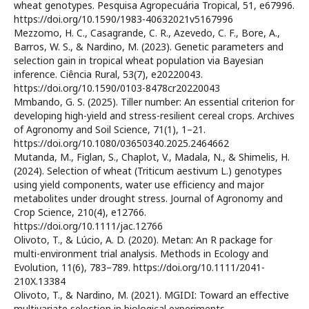
wheat genotypes. Pesquisa Agropecuária Tropical, 51, e67996.
https://doi.org/10.1590/1983-40632021v5167996
Mezzomo, H. C., Casagrande, C. R., Azevedo, C. F., Bore, A.,
Barros, W. S., & Nardino, M. (2023). Genetic parameters and
selection gain in tropical wheat population via Bayesian
inference. Ciência Rural, 53(7), e20220043.
https://doi.org/10.1590/0103-8478cr20220043
Mmbando, G. S. (2025). Tiller number: An essential criterion for
developing high-yield and stress-resilient cereal crops. Archives
of Agronomy and Soil Science, 71(1), 1–21.
https://doi.org/10.1080/03650340.2025.2464662
Mutanda, M., Figlan, S., Chaplot, V., Madala, N., & Shimelis, H.
(2024). Selection of wheat (Triticum aestivum L.) genotypes
using yield components, water use efficiency and major
metabolites under drought stress. Journal of Agronomy and
Crop Science, 210(4), e12766.
https://doi.org/10.1111/jac.12766
Olivoto, T., & Lúcio, A. D. (2020). Metan: An R package for
multi-environment trial analysis. Methods in Ecology and
Evolution, 11(6), 783–789. https://doi.org/10.1111/2041-
210X.13384
Olivoto, T., & Nardino, M. (2021). MGIDI: Toward an effective
multivariate selection in biological experiments.