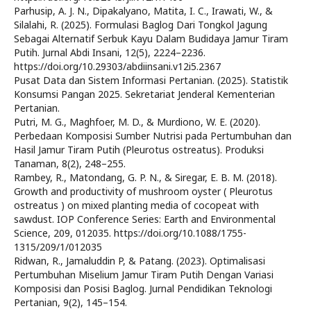
Parhusip, A. J. N., Dipakalyano, Matita, I. C., Irawati, W., &
Silalahi, R. (2025). Formulasi Baglog Dari Tongkol Jagung
Sebagai Alternatif Serbuk Kayu Dalam Budidaya Jamur Tiram
Putih. Jurnal Abdi Insani, 12(5), 2224–2236.
https://doi.org/10.29303/abdiinsani.v12i5.2367
Pusat Data dan Sistem Informasi Pertanian. (2025). Statistik
Konsumsi Pangan 2025. Sekretariat Jenderal Kementerian
Pertanian.
Putri, M. G., Maghfoer, M. D., & Murdiono, W. E. (2020).
Perbedaan Komposisi Sumber Nutrisi pada Pertumbuhan dan
Hasil Jamur Tiram Putih (Pleurotus ostreatus). Produksi
Tanaman, 8(2), 248–255.
Rambey, R., Matondang, G. P. N., & Siregar, E. B. M. (2018).
Growth and productivity of mushroom oyster ( Pleurotus
ostreatus ) on mixed planting media of cocopeat with
sawdust. IOP Conference Series: Earth and Environmental
Science, 209, 012035. https://doi.org/10.1088/1755-
1315/209/1/012035
Ridwan, R., Jamaluddin P, & Patang. (2023). Optimalisasi
Pertumbuhan Miselium Jamur Tiram Putih Dengan Variasi
Komposisi dan Posisi Baglog. Jurnal Pendidikan Teknologi
Pertanian, 9(2), 145–154.