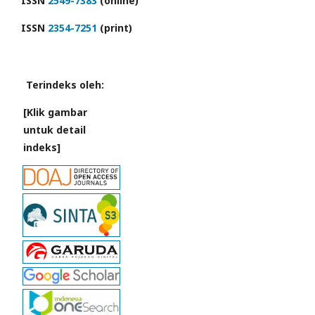
ISSN
2549-7383
(online)
ISSN
2354-7251
(print)
Terindeks oleh:
[Klik gambar
untuk detail
indeks]