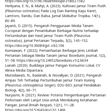
https://doi.org/10.51967/buletinloupe.v18i02.1582
Herliyana, E. N., & Muhyi, A. (2023). Kultivasi Jamur Tiram Putih
(Pleurotus ostreatus) Pada Log Dan Ranting Kayu Karet,
Lamtoro, Randu, Dan Balsa. Jurnal Silvikultur Tropika, 14(1),
80–89.
Jayanti, D. (2015). Pengaruh Penggunaan Media Tanam
Cocopeat dengan Penambahan Berbagai Nutrisi terhadap
Pertumbuhan dan Hasil Jamur Tiram Putih (Pleurotus
ostreatus). Jurnal Pertanian Terpadu, 3(2), 143–152.
https://doi.org/10.36084/jpt..v3i2.106
Kurniawan, F. (2022). Pemanfaatan Berbagai Jenis Limbah
Pertanian Sebagai Media Tanam Jamur. Bioedunis Journal, 1(2),
51–58. https://doi.org/10.24952/bioedunis.v1i2.6634
Lianah. (2020). Budidaya Jamur Pangan Konsumsi Lokal. CV
Alinea Media Dipantara.
Mursidawati, N., Badariah, & Novallyan, D. (2021). Pengaruh
Ampas Teh Terhadap Pertumbuhan Jamur Tiram Kuning
(Pleurotus citrinopiletus Singer). EDU-BIO: Jurnal Pendidikan
Biologi, 4(2), 60–71.
Nurjasmi, R. (2021). Review: Potensi Pengembangan Pertanian
Perkotaan oleh Lanjut Usia untuk Mendukung Ketahanan
Pangan. Jurnal Ilmiah Respati, 12(1), 11–28.
https://doi.org/10.52643/jir.v12i1.1406