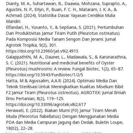
Dianty, M. A., Suhartawan, B., Daawia, Mohzana, Suprapto, A.,
Agustini, N. P., Erlyn, P., Buan, F. C. H., Mataram, I. K. A., &
Achmad. (2024). Statistika Dasar. Yayasan Cendikia Mulia
Mandiri.
Elfandari, H., Yusanto, Y., & Septiana, S. (2021). Pertumbuhan
Dan Produktivitas Jamur Tiram Putih (Pleurotus ostreatus)
Pada Komposisi Media Tanam Sengon Dan Jerami. Jurnal
Agrotek Tropika, 9(2), 301.
https://doi.org/10.23960/jat.v9i2.4915
Galappaththi, M. A., Dauner, L., Madawala, S., & Karunarathna,
S. C. (2021). Nutritional and medicinal benefits of Oyster
(Pleurotus) mushrooms: A review. Fungal Biotec, 1(2), 65–87.
https://doi.org/10.5943/FunBiotec/1/2/5
Hatta, M & Agussalim, A.A.R. (2024). Optimasi Media Dan
Teknik Sterilisasi Untuk Meningkatkan Kualitas Miselium Bibit
F2 Jamur Tiram (Pleurotus ostreotus). AGROTEK: Jurnal Ilmiah
Ilmu Pertanian, 8(2), 119–125.
https://doi.org/10.33096/agrotek.v8i2.617
Herawati, E. (2022). Biakan Murni (F0) Jamur Tiram Merah
Muda (Pleorotus flabellatus) Dengan Menggunakan Media
PDA dan Media Campuran Jagung dan Dedak. Buletin Loupe,
18(02), 22–28.